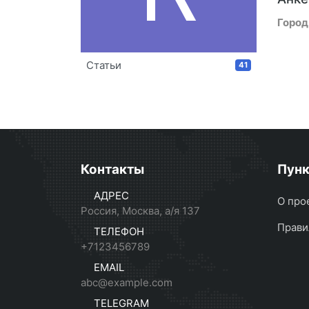
Город
Статьи
41
Контакты
Пун
АДРЕС
О про
Россия, Москва, а/я 137
Прави
ТЕЛЕФОН
+7123456789
EMAIL
abc@example.com
TELEGRAM