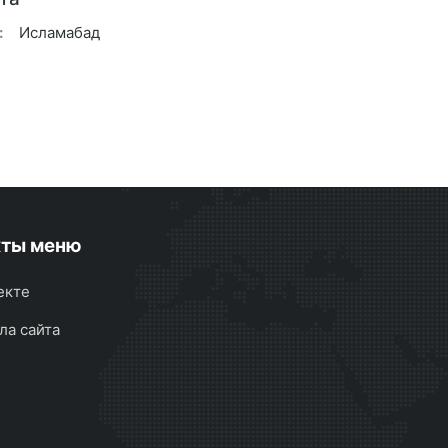
:
Исламабад
кты меню
екте
ла сайта