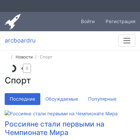
Войти
Регистрация
arcboardru
Новости
Спорт
0
Спорт
Последние
Обсуждаемые
Популярные
Россияне стали первыми на
Чемпионате Мира