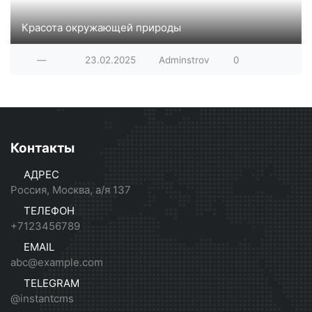
Красота окружающей природы
Фотографии из коллекции сайта deviantart.com
—
23.02.2025
Adminstrov
0
Контакты
АДРЕС
Россия, Москва, а/я 137
ТЕЛЕФОН
+7123456789
EMAIL
abc@example.com
TELEGRAM
@instantcms