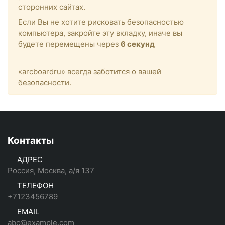
сторонних сайтах.
Если Вы не хотите рисковать безопасностью
компьютера, закройте эту вкладку, иначе вы
будете перемещены через
6
секунд
«arcboardru» всегда заботится о вашей
безопасности.
Контакты
АДРЕС
Россия, Москва, а/я 137
ТЕЛЕФОН
+7123456789
EMAIL
abc@example.com