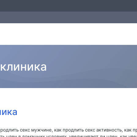
 клиника
ника
родлить секс мужчине, как продлить секс активность, как п
ть член в домашних условиях, увеличивают ли член, как ув