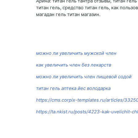
Арина
: титан гель тантра отзывы, титан гель
титан гель, средство титан гель, как пользо
магадан гель титан магазин.
можно ли увеличить мужской член
как увеличить член без лекарств
можно ли увеличить член пищевой содой
титан гель аптека йес володарка
https://cms.corpix-templates.ru/articles/3325
https://ta.nkist.ru/posts/4223-kak-uvelichit-c