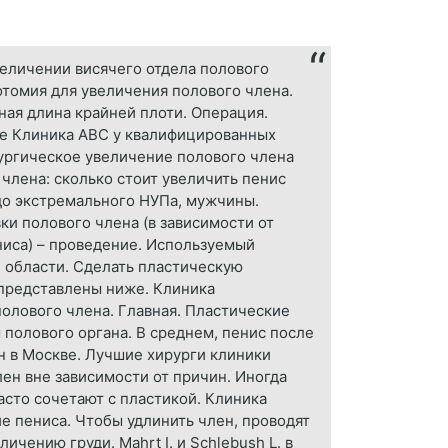
величении висячего отдела полового
отомия для увеличения полового члена.
ная длина крайней плоти. Операция.
ре Клиника ABC у квалифицированных
рургическое увеличение полового члена
члена: сколько стоит увеличить пенис
 до экстремального НУПа, мужчины.
ки полового члена (в зависимости от
ениса) – проведение. Используемый
 области. Сделать пластическую
представлены ниже. Клиника
полового члена. Главная. Пластические
полового органа. В среднем, пенис после
н в Москве. Лучшие хирурги клиники
ен вне зависимости от причин. Иногда
асто сочетают с пластикой. Клиника
е пениса. Чтобы удлинить член, проводят
ению груди. Mahrt I. и Schlebush L. в