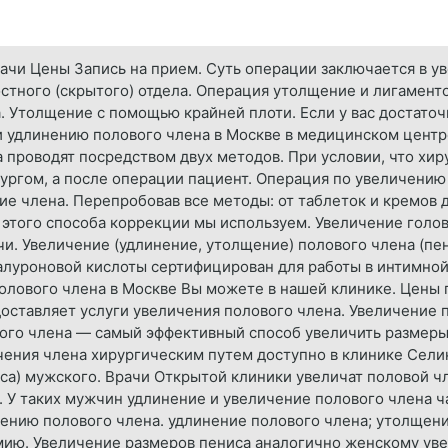
ачи Цены Запись на прием. Суть операции заключается в у
стного (скрытого) отдела. Операция утолщение и лигамент
 Утолщение с помощью крайней плоти. Если у вас достаточ
и удлинению полового члена в Москве в медицинском цент
 проводят посредством двух методов. При условии, что хи
гом, а после операции пациент. Операция по увеличению 
ие члена. Перепробовав все методы: от таблеток и кремов
 этого способа коррекции мы используем. Увеличение голов
ачи. Увеличение (удлинение, утолщение) полового члена (п
алуроновой кислоты сертифицирован для работы в интимной
лового члена в Москве Вы можете в нашей клинике. Цены 
доставляет услуги увеличения полового члена. Увеличение 
ого члена — самый эффективный способ увеличить размеры 
ичения члена хирургическим путем доступно в клинике Сели
а) мужского. Врачи Открытой клиники увеличат половой чл
 У таких мужчин удлинение и увеличение полового члена ч
щению полового члена. удлинение полового члена; утолщени
ю. Увеличение размеров пениса аналогично женскому увелич