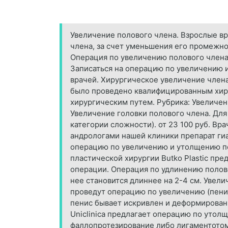
Увеличение полового члена. Взрослые вр
члена, за счет уменьшения его промежно
Операция по увеличению полового члена.
Записаться на операцию по увеличению 
врачей. Хирургическое увеличение члена
было проведено квалифицированным хирур
хирургическим путем. Рубрика: Увеличен
Увеличение головки полового члена. Для
категории сложности). от 23 100 руб. Вр
андрологами нашей клиники препарат ги
операцию по увеличению и утолщению по
пластической хирургии Butko Plastic пре
операции. Операция по удлинению полов
нее становится длиннее на 2-4 см. Увел
проведут операцию по увеличению (пенис
пенис бывает искривлен и деформирован.
Uniclinica предлагает операцию по утол
фаллопротезирование либо лигаментотоми