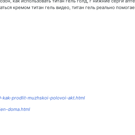
 озон, как использовать титан гель голд, г нижние серги апте
ваться кремом титан гель видео, титан гель реально помогае
0-kak-prodlit-muzhskoi-polovoi-akt.html
hlen-doma.html