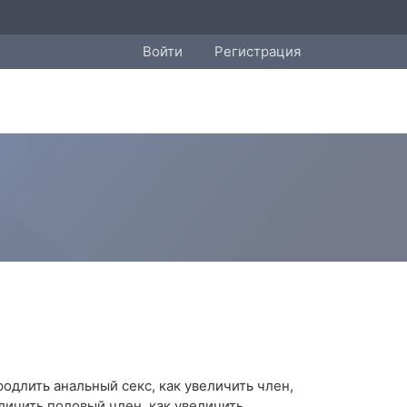
Войти
Регистрация
родлить анальный секс, как увеличить член,
еличить половый член, как увеличить