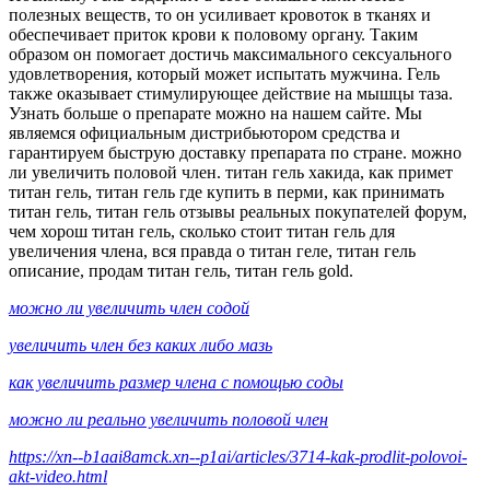
полезных веществ, то он усиливает кровоток в тканях и
обеспечивает приток крови к половому органу. Таким
образом он помогает достичь максимального сексуального
удовлетворения, который может испытать мужчина. Гель
также оказывает стимулирующее действие на мышцы таза.
Узнать больше о препарате можно на нашем сайте. Мы
являемся официальным дистрибьютором средства и
гарантируем быструю доставку препарата по стране. можно
ли увеличить половой член. титан гель хакида, как примет
титан гель, титан гель где купить в перми, как принимать
титан гель, титан гель отзывы реальных покупателей форум,
чем хорош титан гель, сколько стоит титан гель для
увеличения члена, вся правда о титан геле, титан гель
описание, продам титан гель, титан гель gold.
можно ли увеличить член содой
увеличить член без каких либо мазь
как увеличить размер члена с помощью соды
можно ли реально увеличить половой член
https://xn--b1aai8amck.xn--p1ai/articles/3714-kak-prodlit-polovoi-
akt-video.html