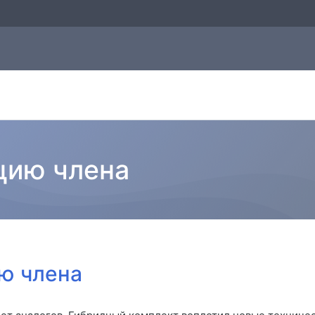
цию члена
ию члена