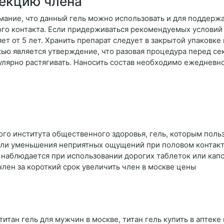
рекцию члена
мание, что данный гель можно использовать и для поддержа
го контакта. Если придерживаться рекомендуемых условий 
ет от 5 лет. Хранить препарат следует в закрытой упаковке
ю является утверждение, что разовая процедура перед се
улярно растягивать. Наносить состав необходимо ежедневн
ого института общественного здоровья, гель, которым пол
и уменьшения неприятных ощущений при половом контакте. 
 наблюдается при использовании дорогих таблеток или кап
член за короткий срок увеличить член в москве цены
титан гель для мужчин в москве, титан гель купить в аптеке 