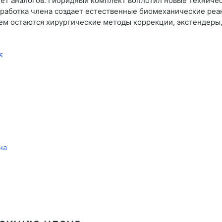
ет аналогов. Гибридный комплект воплотил новые техниче
аботка члена создает естественные биомеханические реак
м остаются хирургические методы коррекции, экстендеры,
<
на