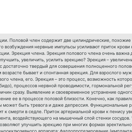
ции. Половой член содержит две цилиндрические, похожие 
ного возбуждения нервные импульсы усиливают приток крови
ции. Эрекция члена. Эрекция полового члена очень важна 
 улучшить, увеличить, усилить эрекцию? Эрекция – увеличен
 достаточно твердый для совершения полноценного половог
 возрасте бывает и спонтанная эрекция. Для взрослого му
го члена, его. Эрекция – это процесс, возможность котор
бидо), процессов нервной проводимости, гормональной рег
причин сразу. Выявление и своевременное устранение одног
ение ее в процессе половой близости. Конечно, как правил
 может быть тревога и даже депрессия. Функциональные р
 к смерти в седле. Приток артериальной крови к пенису ув
ента, воздействующего на мышечный слой стенки сосудов.
позволяют улучшить эрекцию при многих формах эректильно
еноокклюзивного аппарата; фаллопротезирование (импланта