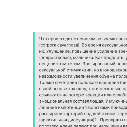
Что происходит с пенисом во время эрек
(corpora cavernosa). Во время сексуаль
их. Улучшение, повышение усиление эрек
(подростковая), мальчика. Как продлить,
пещеристым телам. Эрегированный пенис
сексуальной стимуляции, но в юношеском
невозможности увеличения объема полово
Только сочетание полового влечения (ли
своей основе как одну, так и несколько 
ссылаются на потерю эрекции или ослабл
эмоциональная составляющая. У мужчины
лечение импотенции таблетками приводит
расширения артерий под действием ферм
(эректильная дисфункция)?.. Препараты 
полового члена делают при нарушении в