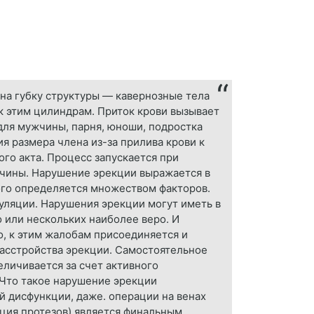
на губку структуры — кавернозные тела
 к этим цилиндрам. Приток крови вызывает
для мужчины, парня, юноши, подростка
ия размера члена из-за прилива крови к
о акта. Процесс запускается при
жчины. Нарушение эрекции выражается в
ого определяется множеством факторов.
уляции. Нарушения эрекции могут иметь в
о или нескольких наиболее веро. И
о, к этим жалобам присоединяется и
асстройства эрекции. Самостоятельное
еличивается за счет активного
 Что такое нарушение эрекции
й дисфункции, даже. операции на венах
ция протезов) является финальным.