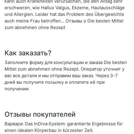
kann auch Krankheiten verursachen, die den Alltag sehr
erschweren, wie Hallux Valgus, Ekzeme, Hautausschläge
und Allergien. Leider hat das Problem des Übergewichts
auch meine Frau betroffen… Отзывы о Die besten Mittel
zum abnehmen ohne Rezept
Как заказать?
Заполните форму для консультации и заказа Die besten
Mittel zum abnehmen ohne Rezept. Оператор уточнит у
вас все детали и мы отправим ваш заказ. Через 3-7
дней вы получите посылку и оплатите её при
получении.
Отзывы покупателей
Варвара
: Das InDiva‑System: garantierte Ergebnisse für
einen idealen Körperbau in kürzester Zeit.