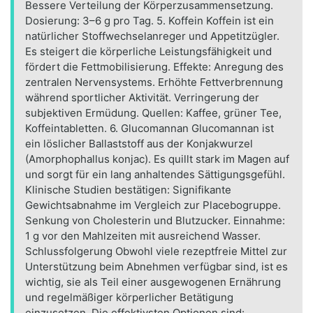
Bessere Verteilung der Körperzusammensetzung.
Dosierung: 3–6 g pro Tag. 5. Koffein Koffein ist ein
natürlicher Stoffwechselanreger und Appetitzügler.
Es steigert die körperliche Leistungsfähigkeit und
fördert die Fettmobilisierung. Effekte: Anregung des
zentralen Nervensystems. Erhöhte Fettverbrennung
während sportlicher Aktivität. Verringerung der
subjektiven Ermüdung. Quellen: Kaffee, grüner Tee,
Koffeintabletten. 6. Glucomannan Glucomannan ist
ein löslicher Ballaststoff aus der Konjakwurzel
(Amorphophallus konjac). Es quillt stark im Magen auf
und sorgt für ein lang anhaltendes Sättigungsgefühl.
Klinische Studien bestätigen: Signifikante
Gewichtsabnahme im Vergleich zur Placebogruppe.
Senkung von Cholesterin und Blutzucker. Einnahme:
1 g vor den Mahlzeiten mit ausreichend Wasser.
Schlussfolgerung Obwohl viele rezeptfreie Mittel zur
Unterstützung beim Abnehmen verfügbar sind, ist es
wichtig, sie als Teil einer ausgewogenen Ernährung
und regelmäßiger körperlicher Betätigung
einzusetzen. Die effektivsten Optionen sind: