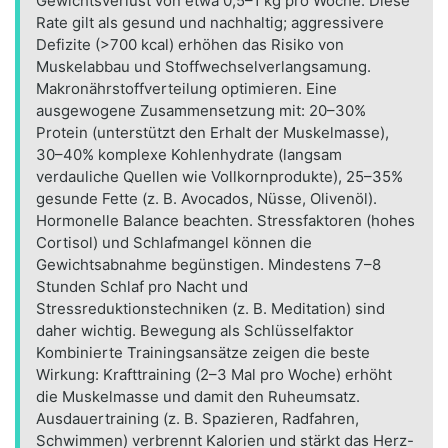
Gewichtsverlust von etwa 0,5–1 kg pro Woche. Diese
Rate gilt als gesund und nachhaltig; aggressivere
Defizite (>700 kcal) erhöhen das Risiko von
Muskelabbau und Stoffwechselverlangsamung.
Makronährstoffverteilung optimieren. Eine
ausgewogene Zusammensetzung mit: 20–30%
Protein (unterstützt den Erhalt der Muskelmasse),
30–40% komplexe Kohlenhydrate (langsam
verdauliche Quellen wie Vollkornprodukte), 25–35%
gesunde Fette (z. B. Avocados, Nüsse, Olivenöl).
Hormonelle Balance beachten. Stressfaktoren (hohes
Cortisol) und Schlafmangel können die
Gewichtsabnahme begünstigen. Mindestens 7–8
Stunden Schlaf pro Nacht und
Stressreduktionstechniken (z. B. Meditation) sind
daher wichtig. Bewegung als Schlüsselfaktor
Kombinierte Trainingsansätze zeigen die beste
Wirkung: Krafttraining (2–3 Mal pro Woche) erhöht
die Muskelmasse und damit den Ruheumsatz.
Ausdauertraining (z. B. Spazieren, Radfahren,
Schwimmen) verbrennt Kalorien und stärkt das Herz-