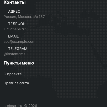
Контакты
АДРЕС
Россия, Москва, а/я 137
ТЕЛЕФОН
+7123456789
EMAIL
abc@example.com
TELEGRAM
@instantcms
Пункты меню
О проекте
Правила сайта
arcboardru
© 2026