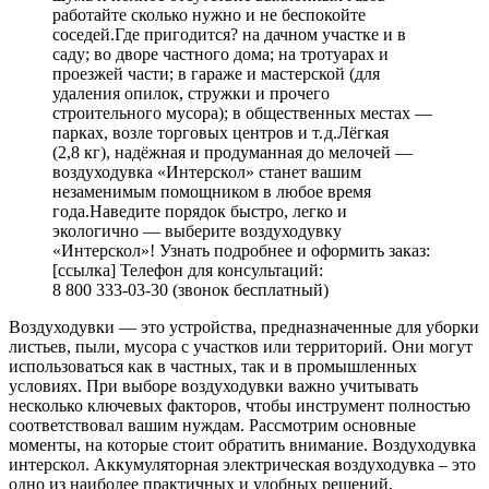
работайте сколько нужно и не беспокойте
соседей.Где пригодится? на дачном участке и в
саду; во дворе частного дома; на тротуарах и
проезжей части; в гараже и мастерской (для
удаления опилок, стружки и прочего
строительного мусора); в общественных местах —
парках, возле торговых центров и т. д.Лёгкая
(2,8 кг), надёжная и продуманная до мелочей —
воздуходувка «Интерскол» станет вашим
незаменимым помощником в любое время
года.Наведите порядок быстро, легко и
экологично — выберите воздуходувку
«Интерскол»! Узнать подробнее и оформить заказ:
[ссылка] Телефон для консультаций:
8 800 333‑03‑30 (звонок бесплатный)
Воздуходувки — это устройства, предназначенные для уборки
листьев, пыли, мусора с участков или территорий. Они могут
использоваться как в частных, так и в промышленных
условиях. При выборе воздуходувки важно учитывать
несколько ключевых факторов, чтобы инструмент полностью
соответствовал вашим нуждам. Рассмотрим основные
моменты, на которые стоит обратить внимание. Воздуходувка
интерскол. Аккумуляторная электрическая воздуходувка – это
одно из наиболее практичных и удобных решений,