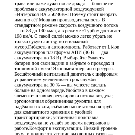
трава или даже лужи после дождя — больше не
проблема с аккумуляторной воздуходувкой
«Интерскол ВА‑250/36В»! Почему стоит выбрать
именно её? Мощная производительность. В
стандартном режиме скорость воздушного потока
— от 83 до 130 км/ч, а в режиме «Турбо» достигает
198 км/ч. С такой силой можно легко убрать не
только сухую листву, но и влажный
мусор.Гибкость и автономность. Работает от Li‑ion
аккумуляторов платформы АПИ (36 В — два
аккумулятора по 18 В). Выбирайте ёмкость
батареи под свои задачи и забудьте о проводах и
топливной смеси! Экономия энергии и ресурса.
Бесщёточный вентильный двигатель с цифровым
управлением увеличивает срок службы
аккумулятора на 30 % — вы успеете сделать
больше на одном заряде.Удобство в каждом
элементе: плавная регулировка потока воздуха;
эргономичная обрезиненная рукоятка для
надёжного хвата; съёмная нагнетательная труба —
для компактного хранения и удобной
транспортировки; устойчивая подставка —
воздуходувка не упадёт во время перерывов в
работе.Комфорт в эксплуатации. Низкий уровень
шума и полное отсутствие выхлопных газов —