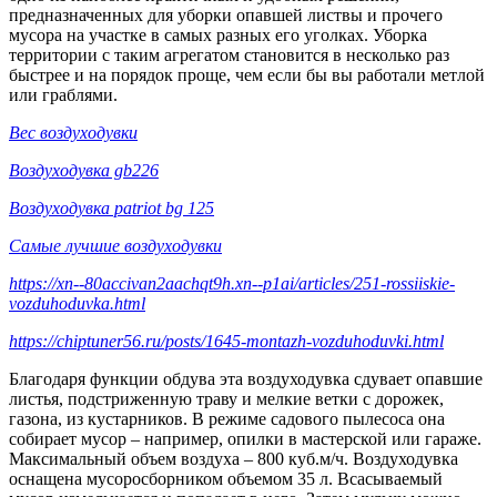
предназначенных для уборки опавшей листвы и прочего
мусора на участке в самых разных его уголках. Уборка
территории с таким агрегатом становится в несколько раз
быстрее и на порядок проще, чем если бы вы работали метлой
или граблями.
Вес воздуходувки
Воздуходувка gb226
Воздуходувка patriot bg 125
Самые лучшие воздуходувки
https://xn--80accivan2aachqt9h.xn--p1ai/articles/251-rossiiskie-
vozduhoduvka.html
https://chiptuner56.ru/posts/1645-montazh-vozduhoduvki.html
Благодаря функции обдува эта воздуходувка сдувает опавшие
листья, подстриженную траву и мелкие ветки с дорожек,
газона, из кустарников. В режиме садового пылесоса она
собирает мусор – например, опилки в мастерской или гараже.
Максимальный объем воздуха – 800 куб.м/ч. Воздуходувка
оснащена мусоросборником объемом 35 л. Всасываемый