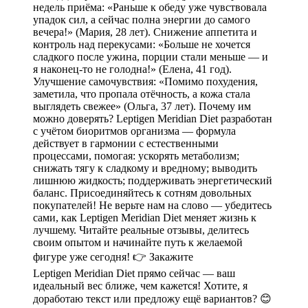
недель приёма: «Раньше к обеду уже чувствовала
упадок сил, а сейчас полна энергии до самого
вечера!» (Мария, 28 лет). Снижение аппетита и
контроль над перекусами: «Больше не хочется
сладкого после ужина, порции стали меньше — и
я наконец-то не голодна!» (Елена, 41 год).
Улучшение самочувствия: «Помимо похудения,
заметила, что пропала отёчность, а кожа стала
выглядеть свежее» (Ольга, 37 лет). Почему им
можно доверять? Leptigen Meridian Diet разработан
с учётом биоритмов организма — формула
действует в гармонии с естественными
процессами, помогая: ускорять метаболизм;
снижать тягу к сладкому и вредному; выводить
лишнюю жидкость; поддерживать энергетический
баланс. Присоединяйтесь к сотням довольных
покупателей! Не верьте нам на слово — убедитесь
сами, как Leptigen Meridian Diet меняет жизнь к
лучшему. Читайте реальные отзывы, делитесь
своим опытом и начинайте путь к желаемой
фигуре уже сегодня! 👉 Закажите
Leptigen Meridian Diet прямо сейчас — ваш
идеальный вес ближе, чем кажется! Хотите, я
доработаю текст или предложу ещё вариантов? 😊