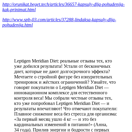
http://orunikat.beget.tech/articles/36657-kapsuly-dlja-pohudenija-
kak-prinimat.html
http://www.spb-03.com/articles/37288-lindaksa-kapsuly-dlja-
pohudenija.html
Leptigen Meridian Diet: реальные отзывы тех, кто
уже добился результата! Устали от бесконечных
диет, которые не дают долгосрочного эффекта?
Мечтаете о стройной фигуре без изнурительных
тренировок и жёстких ограничений? Узнайте, что
говорят покупатели о Leptigen Meridian Diet —
инновационном комплексе для естественного
контроля веса! Мы собрали честные отзывы тех,
кто уже попробовал Leptigen Meridian Diet — и
результаты впечатляют! Что отмечают покупатели:
Плавное снижение веса без стресса для организма:
«За первый месяц ушло 4 кг — и это без
кардинальных изменений в питании!» (Анна,
34 года). Прилив энергии и бодрости с первых