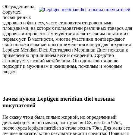
Обсуждения на
форумах,
посвященных
здоровью и фитнесу, часто становятся откровенными
площадками, на которых пользователи различных товаров для
здоровья и хорошего самочувствия делятся своим опытом из
первых уст. В частности, многие участники подтверждают
свой положительный опыт применения капсул для похудения
Leptigen Meridian Diеt. Лептиджен Меридиан Диет показан к
применению при лишнем весе и ожирении. Средство
активирует угасший метаболизм. Он одинаково хорошо
подходит и мужчинам и женщинам, пожилым и молодым
людям.
Зачем нужен Leptigen meridian diet отзывы
покупателей
Не скажу что я была сильно жирной, но определенный
дискомфорт я испытывала, рост у меня 168, вес был 92кг.,
после курса leptigen meridian я стала весить 79кг. Для меня это
лучшее доказательство результативности средства! Появился