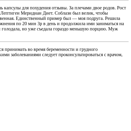
ль капсулы для похудения отзывы. За плечами двое родов. Рост
х Лептиген Меридиан Диет. Соблазн был велик, чтобы
ственная. Единственный пример был — моя подруга. Решила
ажнения по 20 мин 3р в день и продолжила ими заниматься на
и голодала, но уже съедала гораздо меньшую порцию. Муж
тся принимать во время беременности и грудного
ими заболеваниями следует проконсультироваться с врачом,