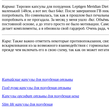
Карина
: Тирозин капсулы для похудения. Leptigen Meridian Di
маленький 148см, а вот вес был 64кг. После завершения ГВ ни
попробовать. Но сомневалась, так как в прошлом был печальн
попробовать и не прогадала. За месяц у меня ушло -8кг. Объём
постоянной основе, а до этого просто не было мотивации. Са
делает комплименты, а я обновила свой гардероб. Очень рада, 
Кира
: Также важно отметить некоторые противопоказания, связ
вскармливания из-за возможного взаимодействия с гормональн
прежде чем включать его в свою схему, так как он может негат
Китайские капсулы для похудения отзывы
Голд пума капсулы для похудения отзывы
Капсулы орсофит отзывы для похудения цена
Slim life капсулы для похудения