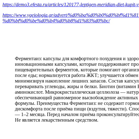
https://demo3.efesta.ru/articles/120177-leptigen-meridian-diet-kupit-
https://www.ygeiologia.gr/advert/%d0%ba%d0%b0%d0%b
%d0%bf%d0%be%d0%b4%d0%b8%d1%83%d0%bc/
Ферментаиз: капсулы для комфортного похудения и здоро
инновационными капсулами, которые поддерживают проце
пищеварительных ферментов, которые помогают организму
после еды; нормализуется работа ЖКТ; улучшается обмен
минимизируя накопление лишних запасов. Состав капсул 
переваривать углеводы, жиры и белки. Биотин (витамин 
аминокислот. Микрокристаллическая целлюлоза — нату
обеспечивающий равномерное высвобождение активных в
формулы. Преимущества Ферментаиз: не содержит гормон
дискомфорта после приёма пищи (вздутия, тяжести). Спо
— 1–2 месяца. Перед началом приёма проконсультируйтес
Не является лекарственным средством.