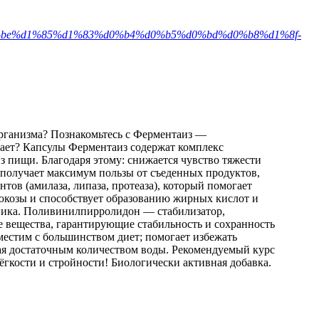
%d0%be%d1%85%d1%83%d0%b4%d0%b5%d0%bd%d0%b8%d1%8f-
организма? Познакомьтесь с Ферментаиз —
тает? Капсулы Ферментаиз содержат комплекс
 пищи. Благодаря этому: снижается чувство тяжести
 получает максимум пользы от съеденных продуктов,
ов (амилаза, липаза, протеаза), который помогает
люкозы и способствует образованию жирных кислот и
ика. Поливинилпирролидон — стабилизатор,
 вещества, гарантирующие стабильность и сохранность
естим с большинством диет; помогает избежать
вая достаточным количеством воды. Рекомендуемый курс
гкости и стройности! Биологически активная добавка.