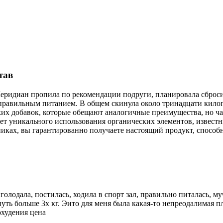
тав
еридиан пропила по рекомендации подруги, планировала сброси
равильным питанием. В общем скинула около тринадцати килогр
ких добавок, которые обещают аналогичные преимущества, но ч
а счет уникального использования органических элементов, извес
очниках, вы гарантированно получаете настоящий продукт, спосо
голодала, постилась, ходила в спорт зал, правильно питалась, муч
нуть больше 3х кг. Эито для меня была какая-то непреодалимая 
охудения цена