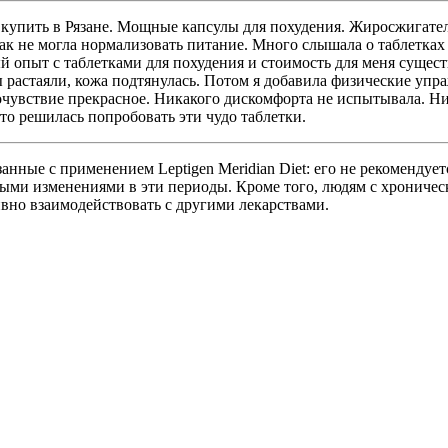
et купить в Рязане. Мощные капсулы для похудения. Жиросжигате
как не могла нормализовать питание. Много слышала о таблетка
ый опыт с таблетками для похудения и стоимость для меня суще
ы растаяли, кожа подтянулась. Потом я добавила физические упр
мочувствие прекрасное. Никакого дискомфорта не испытывала. Н
что решилась попробовать эти чудо таблетки.
анные с применением Leptigen Meridian Diеt: его не рекомендуе
ыми изменениями в эти периоды. Кроме того, людям с хроническ
ивно взаимодействовать с другими лекарствами.