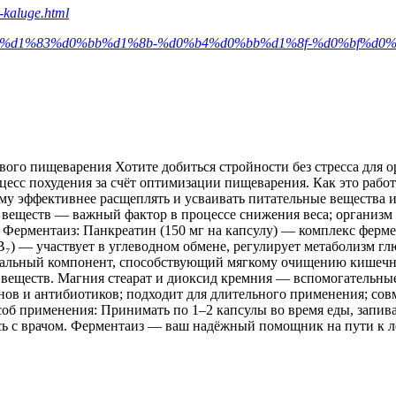
v-kaluge.html
f%d1%81%d1%83%d0%bb%d1%8b-%d0%b4%d0%bb%d1%8f-%d0%bf
вого пищеварения Хотите добиться стройности без стресса для 
сс похудения за счёт оптимизации пищеварения. Как это рабо
 эффективнее расщеплять и усваивать питательные вещества из
 веществ — важный фактор в процессе снижения веса; организм
Ферментаиз: Панкреатин (150 мг на капсулу) — комплекс фермент
B₇) — участвует в углеводном обмене, регулирует метаболизм г
ральный компонент, способствующий мягкому очищению кишечн
еществ. Магния стеарат и диоксид кремния — вспомогательные
ов и антибиотиков; подходит для длительного применения; совм
соб применения: Принимать по 1–2 капсулы во время еды, запи
ь с врачом. Ферментаиз — ваш надёжный помощник на пути к лё