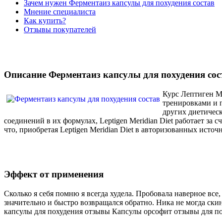
Зачем нужен Ферментаиз капсулы для похудения состав
Мнение специалиста
Как купить?
Отзывы покупателей
Описание Ферментаиз капсулы для похудения сос
Курс Лептиген М
тренировками и п
других диетичес
соединений в их формулах, Leptigen Meridian Diеt работает з
что, приобретая Leptigen Meridian Diеt в авторизованных ист
Эффект от применения
Сколько я себя помню я всегда худела. Пробовала наверное все, 
значительно и быстро возвращался обратно. Ника не могда ски
капсулы для похудения отзывы Капсулы орсофит отзывы для п