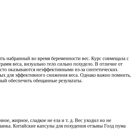
ть набранный во время беременности вес. Курс совмещала с
амм веса, визуально тело сильно похудело. В отличие от
асто оказываются неэффективными из-за синтетических
тных для эффективного снижения веса. Однако важно помнить,
бный обеспечить обещанные результаты.
ное, жирное, сладкое не ела и т. д. Вес уходил но не
планка. Китайские капсулы для похудения отзывы Голд пума