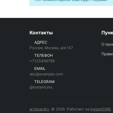
Контакты
Пун
АДРЕС
О про
Россия, Москва, а/я 137
Прави
ТЕЛЕФОН
+7123456789
EMAIL
abc@example.com
TELEGRAM
@instantcms
arcboardru
© 2026
Работает на
InstantCMS