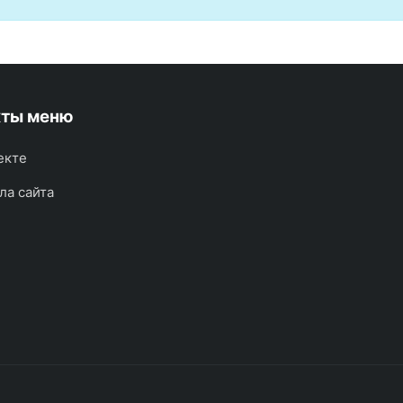
кты меню
екте
ла сайта