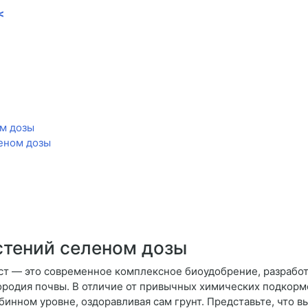
<
ом дозы
еном дозы
стений селеном дозы
т — это современное комплексное биоудобрение, разработ
родия почвы. В отличие от привычных химических подкормо
бинном уровне, оздоравливая сам грунт. Представьте, что в