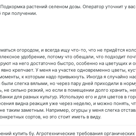
 Подкормка растений селеном дозы. Оператор уточнит у вас 
ё при получении.
ниматься огородом, и всегда ищу что-то, что не придётся ко
лексное удобрение, потому что обещали, что подходит почт
руют на него достаточно быстро, особенно на цветущих и о
 явно крепчает. У меня на участке одновременно цветы, кус
 моменты, к которым надо привыкнуть. Иногда я случайно на
 были слегка вялыми, но через пару дней приходили в норму
, не сильно резкий, но если в помещении долго хранить, не
анки для разных культур. Использую его и для цветов в горш
сения видна реакция уже через неделю, и можно понять, что
не таким заметным. Например, огурцы у меня слегка отстава
онкретных сортов, но это стоит иметь в виду.
рений купить бу. Агротехнические требования органически