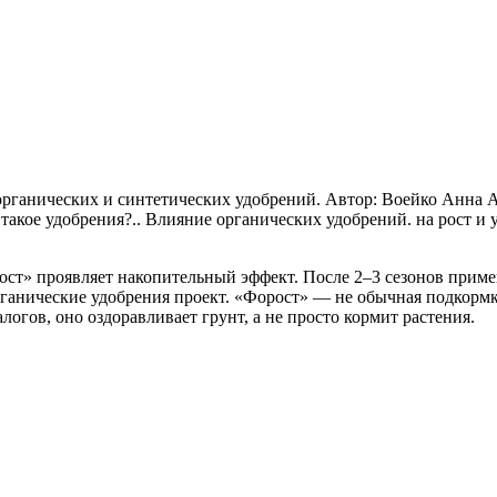
органических и синтетических удобрений. Автор: Воейко Анна 
такое удобрения?.. Влияние органических удобрений. на рост и 
ст» проявляет накопительный эффект. После 2–3 сезонов примен
рганические удобрения проект. «Форост» — не обычная подкормк
огов, оно оздоравливает грунт, а не просто кормит растения.