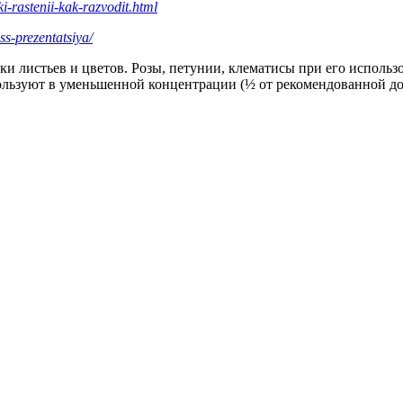
ki-rastenii-kak-razvodit.html
ss-prezentatsiya/
ски листьев и цветов. Розы, петунии, клематисы при его испол
ользуют в уменьшенной концентрации (½ от рекомендованной доз