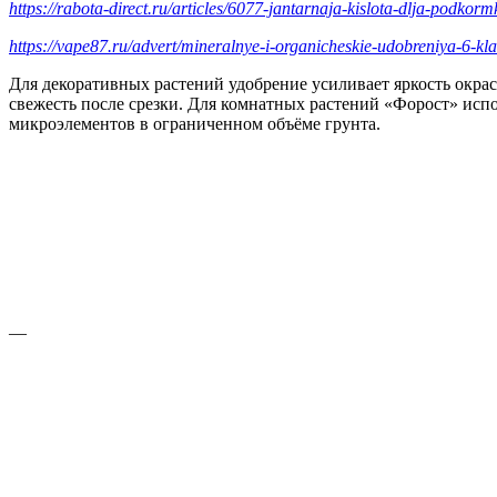
https://rabota-direct.ru/articles/6077-jantarnaja-kislota-dlja-podkorm
https://vape87.ru/advert/mineralnye-i-organicheskie-udobreniya-6-kla
Для декоративных растений удобрение усиливает яркость окра
свежесть после срезки. Для комнатных растений «Форост» исп
микроэлементов в ограниченном объёме грунта.
—