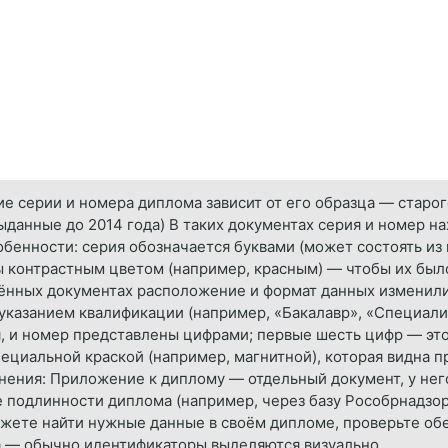
 серии и номера диплома зависит от его образца — старого
ыданные до 2014 года) В таких документах серия и номер на
обенности: серия обозначается буквами (может состоять из
ы контрастным цветом (например, красным) — чтобы их был
лённых документах расположение и формат данных изменили
 указанием квалификации (например, «Бакалавр», «Специали
я, и номер представлены цифрами; первые шесть цифр — эт
ециальной краской (например, магнитной), которая видна п
нения: Приложение к диплому — отдельный документ, у него
 подлинности диплома (например, через базу Рособрнадзор
ожете найти нужные данные в своём дипломе, проверьте обе
а — обычно идентификаторы выделяются визуально.