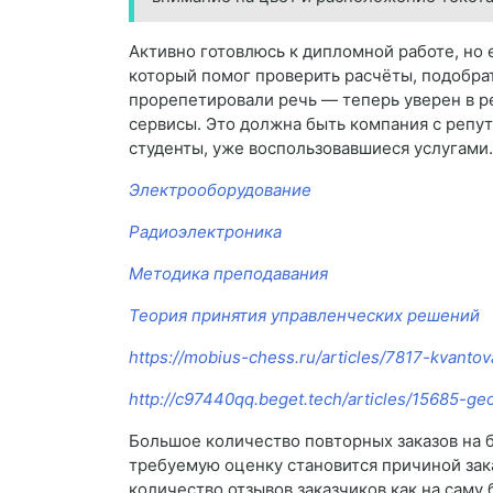
Активно готовлюсь к дипломной работе, но е
который помог проверить расчёты, подобрат
прорепетировали речь — теперь уверен в р
сервисы. Это должна быть компания с репут
студенты, уже воспользовавшиеся услугами.
Электрооборудование
Радиоэлектроника
Методика преподавания
Теория принятия управленческих решений
https://mobius-chess.ru/articles/7817-kvanto
http://c97440qq.beget.tech/articles/15685-geo
Большое количество повторных заказов на б
требуемую оценку становится причиной зак
количество отзывов заказчиков как на саму 