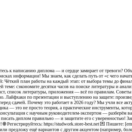
есь к написанию диплома — и сердце замирает от тревоги? Объё
исках информации! Мы знаем, как сделать путь от «с чего нача
й: Чёткий план работы на каждый этап: от выбора темы до фин
й теме: сэкономите десятки часов на поиске литературы и ана
лист, список литературы, приложения — всё по правилам. Советы
но. Лайфхаки по презентации и выступлению на защите: произве
перед сдачей. Почему это работает в 2026 году? Мы учли все акт
ка — это не просто теория, а практические инструменты, кото
 консультация с научным руководителем‑экспертом — разберём 
е писать диплом правильно — и защитите его с уверенностью! З
🌐 Регистрируйтесь: https://studwork.store-best.net 💌 Пишите: [
 или предложу ещё вариантов с другим акцентом (например, бол