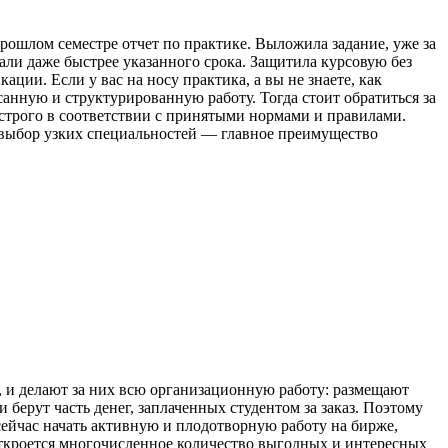
рошлом семестре отчет по практике. Выложила задание, уже за
али даже быстрее указанного срока. Защитила курсовую без
ции. Если у вас на носу практика, а вы не знаете, как
анную и структурированную работу. Тогда стоит обратиться за
 строго в соответствии с принятыми нормами и правилами.
й выбор узких специальностей — главное преимущество
, и делают за них всю организационную работу: размещают
 берут часть денег, заплаченных студентом за заказ. Поэтому
сейчас начать активную и плодотворную работу на бирже,
откроется многочисленное количество выгодных и интересных