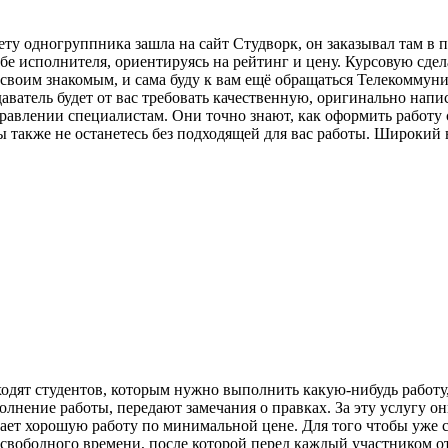
ту одногруппника зашла на сайт Студворк, он заказывал там в п
бе исполнителя, ориентируясь на рейтинг и цену. Курсовую сдел
 своим знакомым, и сама буду к вам ещё обращаться Телекоммуника
атель будет от вас требовать качественную, оригинально напис
правлении специалистам. Они точно знают, как оформить работу
вы также не останетесь без подходящей для вас работы. Широки
ходят студентов, которым нужно выполнить какую-нибудь работу
нение работы, передают замечания о правках. За эту услугу они
лает хорошую работу по минимальной цене. Для того чтобы уже 
 свободного времени, после которой перед каждый участником 