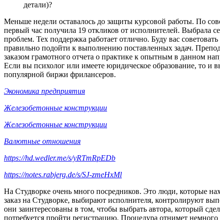
детали)?
Меньше недели оставалось до защиты курсовой работы. По сове
первый час получила 19 откликов от исполнителей. Выбрала се
проблем. Тех поддержка работает отлично. Буду вас советовать
правильно подойти к выполнению поставленных задач. Преподав
заказом грамотного отчета о практике к опытным в данном на
Если вы психолог или имеете юридическое образование, то и 
популярной биржи фрилансеров.
Экономика предприятия
Железобетонные конструкции
Железобетонные конструкции
Валютные отношения
https://hd.wedler.me/s/yRTmRpEDb
https://notes.rabjerg.de/s/SJ-zmeHxMl
На Студворке очень много посредников. Это люди, которые на
заказ на Студворке, выбирают исполнителя, контролируют выпол
они заинтересованы в том, чтобы выбрать автора, который сде
потребуется пройти регистрацию. Процедура отнимет немного