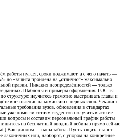
м работы пугает, сроки поджимают, а с чего начать —
ть?» до «защита пройдена на „отлично“» максимально
альной правки. Никаких неопределённостей — только
лизе данных. Шаблоны и примеры оформления: ГОСТы
 по структуре: научитесь грамотно выстраивать главы и
дёте впечатление на комиссию с первых слов. Чек‑лист
уальные требования вузов, обновления в стандартах
рые уже помогли сотням студентов получить высокие
ваши вопросы и составим персональный график работы
апишитесь на бесплатный вводный вебинар прямо сейчас
email] Ваш диплом — наша забота. Пусть защита станет
ее лаконичных или, наоборот, с упором на конкретные