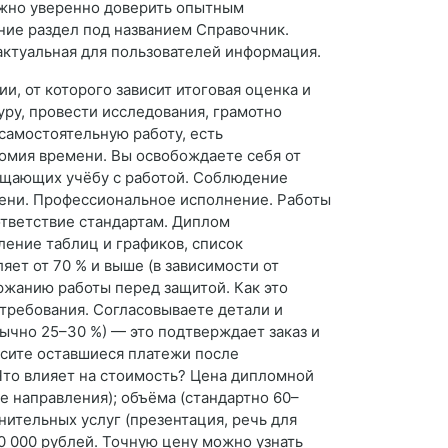
можно уверенно доверить опытным
ние раздел под названием Справочник.
актуальная для пользователей информация.
и, от которого зависит итоговая оценка и
уру, провести исследования, грамотно
 самостоятельную работу, есть
омия времени. Вы освобождаете себя от
мещающих учёбу с работой. Соблюдение
мени. Профессиональное исполнение. Работы
ответствие стандартам. Диплом
ление таблиц и графиков, список
яет от 70 % и выше (в зависимости от
ержанию работы перед защитой. Как это
 требования. Согласовываете детали и
ычно 25–30 %) — это подтверждает заказ и
осите оставшиеся платежи после
 Что влияет на стоимость? Цена дипломной
е направления); объёма (стандартно 60–
нительных услуг (презентация, речь для
0 000 рублей. Точную цену можно узнать