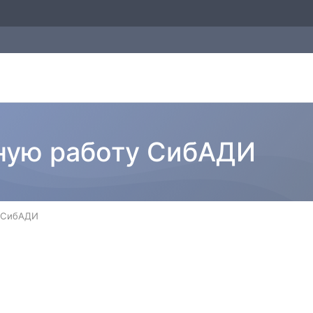
ную работу СибАДИ
у СибАДИ