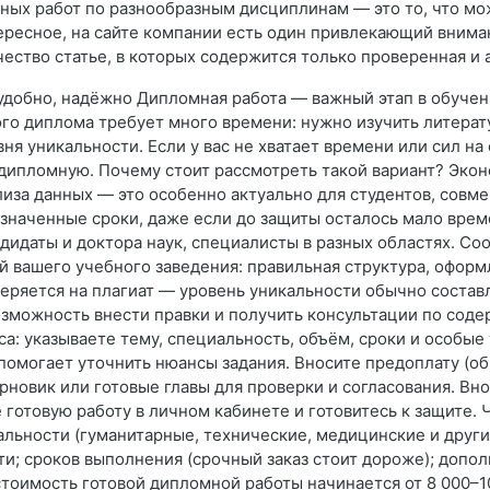
учных работ по разнообразным дисциплинам — это то, что 
ресное, на сайте компании есть один привлекающий внима
ество статье, в которых содержится только проверенная и 
удобно, надёжно Дипломная работа — важный этап в обучени
ого диплома требует много времени: нужно изучить литерат
ня уникальности. Если у вас не хватает времени или сил на
дипломную. Почему стоит рассмотреть такой вариант? Экон
лиза данных — это особенно актуально для студентов, сов
бозначенные сроки, даже если до защиты осталось мало вре
дидаты и доктора наук, специалисты в разных областях. Со
 вашего учебного заведения: правильная структура, оформ
веряется на плагиат — уровень уникальности обычно составл
Возможность внести правки и получить консультации по сод
са: указываете тему, специальность, объём, сроки и особые
помогает уточнить нюансы задания. Вносите предоплату (об
рновик или готовые главы для проверки и согласования. Вн
готовую работу в личном кабинете и готовитесь к защите.
альности (гуманитарные, технические, медицинские и други
ти; сроков выполнения (срочный заказ стоит дороже); допол
стоимость готовой дипломной работы начинается от 8 000–1