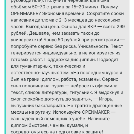
руководителя). Получите черновик диплома
объёмом 50–70 страниц за 15–20 минут. Почему
OPENMAKER? Экономия времени. Сократите сроки
написания диплома с 2–3 месяцев до нескольких
часов. Выгодная цена. Основа для ВКР — всего 299
рублей. Дешевле, чем заказать такси до
университета! Бонус 50 рублей при регистрации —
попробуйте сервис без риска. Уникальность. Текст
генерируется индивидуально, а не копируется из
готовых работ. Поддержка дисциплин. Подходит
для гуманитарных, технических и
естественно‑научных тем. «На последнем курсе я
был на грани: диплом, работа, экзамены. Сервис
снял половину нагрузки — нейросеть оформила
текст, список литературы, титульник. Я выдохнул и
смог спокойно дотянуть до защиты», — Игорь,
выпускник бакалавриата. Не тратьте драгоценные
месяцы на рутину. Используйте OPENMAKER —
ваш надёжный помощник в учёбе. Напишите
диплом быстрее, чем вы думали, и
сосредоточьтесь на подготовке к защите!