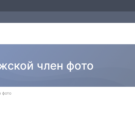
ужской член фото
н фото