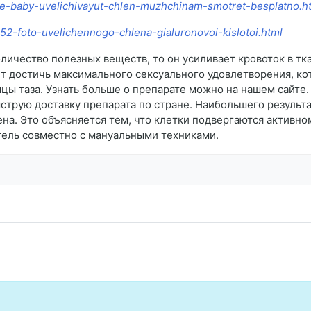
lye-baby-uvelichivayut-chlen-muzhchinam-smotret-besplatno.h
652-foto-uvelichennogo-chlena-gialuronovoi-kislotoi.html
личество полезных веществ, то он усиливает кровоток в тка
ет достичь максимального сексуального удовлетворения, к
ы таза. Узнать больше о препарате можно на нашем сайте
струю доставку препарата по стране. Наибольшего резуль
лена. Это объясняется тем, что клетки подвергаются актив
гель совместно с мануальными техниками.