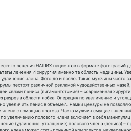
ческого лечения НАШИХ пациентов в формате фотографий д
льтаты лечения И хирургия именно та область медицины. У
длинения члена. Фото до и после. Такие мужчины часто за
форумы пестрят различной рекламой чудодейственных мазей,
й связки пениса (лигаментотомия) – современная хирурги
ез разрез в области лобка. Операция по увеличению и уто
но увеличить пенис в объеме?.. Рамки цензуры не позволяю
е члена с помощью протеза. Часто мужчин смущает внешний
 по увеличению полового члена включает в себя манипуляци
чение (удлинение, утолщение) полового члена (пениса) – 
вого члена может стать причиной комплексов, неувереннос