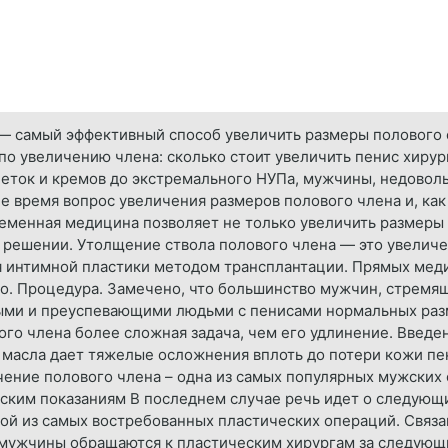
— самый эффективный способ увеличить размеры полового о
 по увеличению члена: сколько стоит увеличить пенис хиру
леток и кремов до экстремального НУПа, мужчины, недовол
 время вопрос увеличения размеров полового члена и, как 
менная медицина позволяет не только увеличить размеры п
 решении. Утолщение ствола полового члена — это увеличе
 интимной пластики методом трансплантации. Прямых меди
о. Процедура. Замечено, что большинство мужчин, стремящ
ми и преуспевающими людьми с пенисами нормальных разме
го члена более сложная задача, чем его удлинение. Введе
о масла дает тяжелые осложнения вплоть до потери кожи пе
чение полового члена – одна из самых популярных мужских 
нским показаниям В последнем случае речь идет о следующи
ой из самых востребованных пластических операций. Связан
мужчины обращаются к пластическим хирургам за следующи