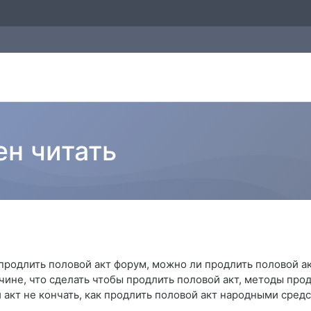
ен читать
к продлить половой акт форум, можно ли продлить половой 
чине, что сделать чтобы продлить половой акт, методы про
й акт не кончать, как продлить половой акт народными сред