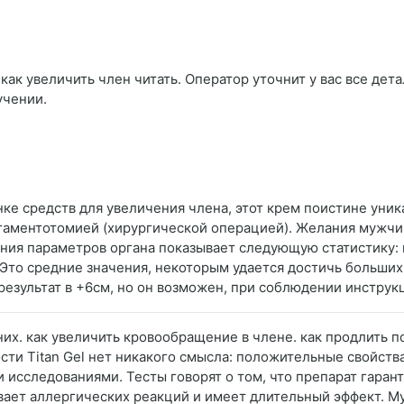
как увеличить член читать. Оператор уточнит у вас все дета
учении.
нке средств для увеличения члена, этот крем поистине уни
игаментотомией (хирургической операцией). Желания мужч
ния параметров органа показывает следующую статистику:
е. Это средние значения, некоторым удается достичь больши
результат в +6см, но он возможен, при соблюдении инструк
них. как увеличить кровообращение в члене. как продлить п
ости Titan Gel нет никакого смысла: положительные свойст
сследованиями. Тесты говорят о том, что препарат гарант
вает аллергических реакций и имеет длительный эффект. 