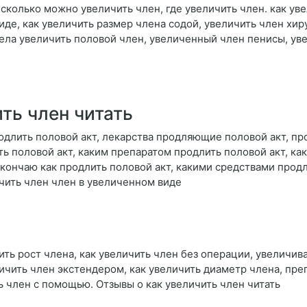
 сколько можно увеличить член, где увеличить член. как уве
де, как увеличить размер члена содой, увеличить член хирур
тела увеличить половой член, увеличенный член пенисы, ув
ть член читать
одлить половой акт, лекарства продляющие половой акт, пр
ь половой акт, каким препаратом продлить половой акт, как
 кончаю как продлить половой акт, какими средствами прод
чить член член в увеличенном виде
ить рост члена, как увеличить член без операции, увеличив
личить член экстендером, как увеличить диаметр члена, пр
 член с помощью. Отзывы о как увеличить член читать