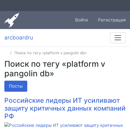
Войти
Регистрация
arcboardru
Поиск по тегу «platform v pangolin db»
Поиск по тегу «platform v
pangolin db»
Посты
Российские лидеры ИТ усиливают
защиту критичных данных компаний
РФ