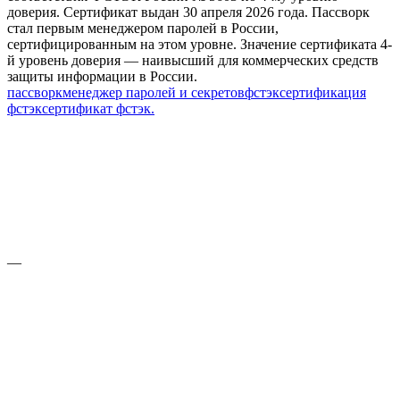
доверия. Сертификат выдан 30 апреля 2026 года. Пассворк
стал первым менеджером паролей в России,
сертифицированным на этом уровне. Значение сертификата 4-
й уровень доверия — наивысший для коммерческих средств
защиты информации в России.
пассворк
менеджер паролей и секретов
фстэк
сертификация
фстэк
сертификат фстэк.
—