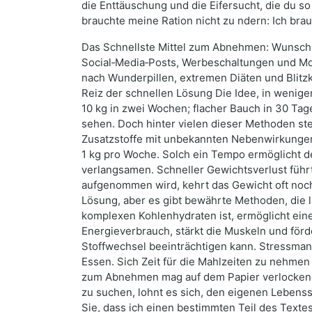
die Enttäuschung und die Eifersucht, die du so 
brauchte meine Ration nicht zu ndern: Ich br
Das Schnellste Mittel zum Abnehmen: Wunsch od
Social‑Media‑Posts, Werbeschaltungen und M
nach Wunderpillen, extremen Diäten und Blitzk
Reiz der schnellen Lösung Die Idee, in wenig
10 kg in zwei Wochen; flacher Bauch in 30 Tag
sehen. Doch hinter vielen dieser Methoden s
Zusatzstoffe mit unbekannten Nebenwirkungen.
1 kg pro Woche. Solch ein Tempo ermöglicht d
verlangsamen. Schneller Gewichtsverlust füh
aufgenommen wird, kehrt das Gewicht oft noch
Lösung, aber es gibt bewährte Methoden, die 
komplexen Kohlenhydraten ist, ermöglicht eine
Energieverbrauch, stärkt die Muskeln und för
Stoffwechsel beeinträchtigen kann. Stressm
Essen. Sich Zeit für die Mahlzeiten zu nehmen
zum Abnehmen mag auf dem Papier verlockend e
zu suchen, lohnt es sich, den eigenen Lebenss
Sie, dass ich einen bestimmten Teil des Texte