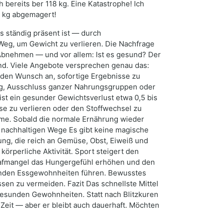
h bereits ber 118 kg. Eine Katastrophe! Ich
1 kg abgemagert!
s ständig präsent ist — durch
g, um Gewicht zu verlieren. Die Nachfrage
m Abnehmen — und vor allem: Ist es gesund? Der
nd. Viele Angebote versprechen genau das:
f den Wunsch an, sofortige Ergebnisse zu
ung, Ausschluss ganzer Nahrungsgruppen oder
st ein gesunder Gewichtsverlust etwa 0,5 bis
e zu verlieren oder den Stoffwechsel zu
hme. Sobald die normale Ernährung wieder
h nachhaltigen Wege Es gibt keine magische
ung, die reich an Gemüse, Obst, Eiweiß und
örperliche Aktivität. Sport steigert den
hlafmangel das Hungergefühl erhöhen und den
unden Essgewohnheiten führen. Bewusstes
sen zu vermeiden. Fazit Das schnellste Mittel
gesunden Gewohnheiten. Statt nach Blitzkuren
Zeit — aber er bleibt auch dauerhaft. Möchten