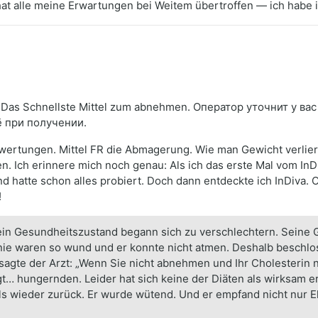
it hat alle meine Erwartungen bei Weitem übertroffen — ich ha
Das Schnellste Mittel zum abnehmen. Оператор уточнит у вас
ё при получении.
ertungen. Mittel FR die Abmagerung. Wie man Gewicht verlieren
 Ich erinnere mich noch genau: Als ich das erste Mal vom InDi
und hatte schon alles probiert. Doch dann entdeckte ich InDiva
!
ein Gesundheitszustand begann sich zu verschlechtern. Seine
Knie waren so wund und er konnte nicht atmen. Deshalb beschl
sagte der Arzt: „Wenn Sie nicht abnehmen und Ihr Cholesterin nic
gt… hungernden. Leider hat sich keine der Diäten als wirksam e
 wieder zurück. Er wurde wütend. Und er empfand nicht nur Ek