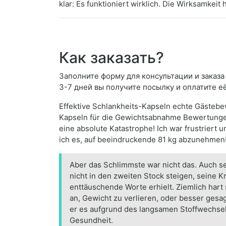
klar: Es funktioniert wirklich. Die Wirksamke
Как заказать?
Заполните форму для консультации и заказа 
3-7 дней вы получите посылку и оплатите е
Effektive Schlankheits-Kapseln echte Gästebew
Kapseln für die Gewichtsabnahme Bewertungen.
eine absolute Katastrophe! Ich war frustriert 
ich es, auf beeindruckende 81 kg abzunehmen
Aber das Schlimmste war nicht das. Auch s
nicht in den zweiten Stock steigen, seine 
enttäuschende Worte erhielt. Ziemlich hart 
an, Gewicht zu verlieren, oder besser gesa
er es aufgrund des langsamen Stoffwechsels
Gesundheit.