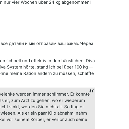
be in nur vier Wochen über 24 kg abgenommen!
 все детали и мы отправим ваш заказ. Через
 schnell und effektiv in den häuslichen. Diva
va‑System hörte, stand ich bei über 100 kg —
. Ohne meine Ration ändern zu müssen, schaffte
 Gelenke werden immer schlimmer. Er konnte
oss er, zum Arzt zu gehen, wo er wiederum
ht sinkt, werden Sie nicht alt. So fing er
rwiesen. Als er ein paar Kilo abnahm, nahm
el vor seinem Körper, er verlor auch seine