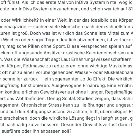
oft fühlst. Als ich das erste Mal von InDiva System h rte, wog ic
auchte nur InDiva System einzunehmen, und schon war ich auf 8
er Wirklichkeit? In einer Welt, in der das Idealbild des Körper
odemagazine — suchen viele Menschen nach dem schnellsten We
uren ist groß. Doch was ist wirklich das Schnellste Mittel zu
en Wochen oder sogar Tagen deutlich abzunehmen, ist verlocke
en; magische Pillen ohne Sport. Diese Versprechen spielen au
tecken oft ungesunde Ansätze: drastische Kalorieneinschränk
 Was die Wissenschaft sagt Laut Ernährungswissenschaftlern i
em Körper, Fettmasse zu reduzieren, ohne wichtige Muskelmass
rt oft nur zu einer vorübergehenden Wasser- oder Muskelabna
 schneller zurück — ein sogenannter Jo‑Jo‑Effekt. Die wirklic
langfristig funktionieren: Ausgewogene Ernährung. Eine Ernähr
n kontinuierlichen Gewichtsverlust ohne Hunger. Regelmäßige k
dert das Wohlbefinden. Genug Schlaf. Studien zeigen, dass Sc
anagement. Chronischer Stress kann zu Heißhunger und unges
 und auf den Sättigungszustand zu achten, hilft, übermäßiges Es
rscheinen, doch die wirkliche Lösung liegt in langfristigen, 
til nachhaltig zu verbessern. Gesunder Gewichtsverlust dauert 
s ausführe oder ihn anpassen soll?