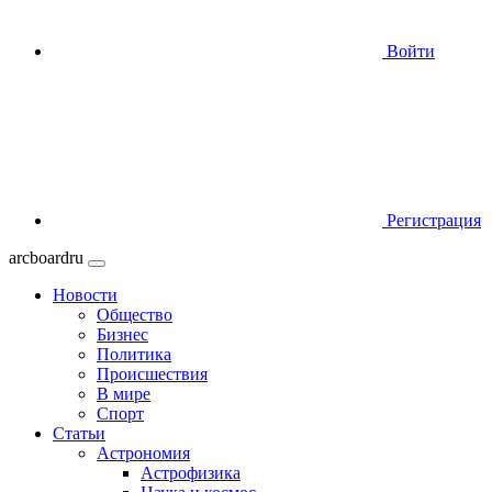
Войти
Регистрация
arcboardru
Новости
Общество
Бизнес
Политика
Происшествия
В мире
Спорт
Статьи
Астрономия
Астрофизика