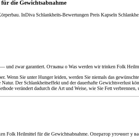
l für die Gewichtsabnahme
n Körperbau. InDiva Schlankheits-Bewertungen Preis Kapseln Schlank
n — und zwar garantiert. Отзывы о Was werden wir trinken Folk Heilm
rper. Wenn Sie unter Hunger leiden, werden Sie niemals das gewünschte 
e Natur. Der Schlankheitseffekt und der dauerhafte Gewichtsverlust kön
ode verändert dadurch die Art und Weise, wie Sie Fett verbrennen, un
en Folk Heilmittel für die Gewichtsabnahme. Оператор уточнит у в