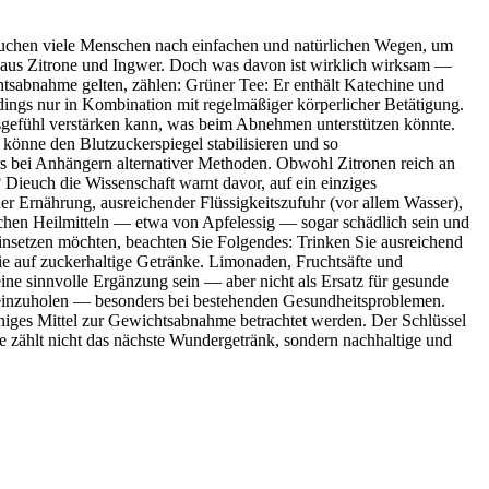
 suchen viele Menschen nach einfachen und natürlichen Wegen, um
en aus Zitrone und Ingwer. Doch was davon ist wirklich wirksam —
htsabnahme gelten, zählen: Grüner Tee: Er enthält Katechine und
rdings nur in Kombination mit regelmäßiger körperlicher Betätigung.
gsgefühl verstärken kann, was beim Abnehmen unterstützen könnte.
könne den Blutzuckerspiegel stabilisieren und so
rs bei Anhängern alternativer Methoden. Obwohl Zitronen reich an
 Dieuch die Wissenschaft warnt davor, auf ein einziges
r Ernährung, ausreichender Flüssigkeitszufuhr (vor allem Wasser),
en Heilmitteln — etwa von Apfelessig — sogar schädlich sein und
setzen möchten, beachten Sie Folgendes: Trinken Sie ausreichend
 Sie auf zuckerhaltige Getränke. Limonaden, Fruchtsäfte und
ne sinnvolle Ergänzung sein — aber nicht als Ersatz für gesunde
ng einzuholen — besonders bei bestehenden Gesundheitsproblemen.
iniges Mittel zur Gewichtsabnahme betrachtet werden. Der Schlüssel
e zählt nicht das nächste Wundergetränk, sondern nachhaltige und