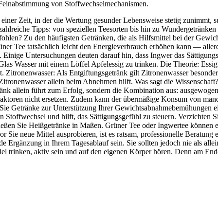
e Feinabstimmung von Stoffwechselmechanismen.
 einer Zeit, in der die Wertung gesunder Lebensweise stetig zunimmt,
h zahlreiche Tipps: von speziellen Teesorten bis hin zu Wundergetränk
fohlen? Zu den häufigsten Getränken, die als Hilfsmittel bei der Gewic
rüner Tee tatsächlich leicht den Energieverbrauch erhöhen kann — alle
n. Einige Untersuchungen deuten darauf hin, dass Ingwer das Sättigun
as Wasser mit einem Löffel Apfelessig zu trinken. Die Theorie: Essig 
. Zitronenwasser: Als Entgiftungsgetränk gilt Zitronenwasser besonde
 Zitronenwasser allein beim Abnehmen hilft. Was sagt die Wissenschaft?
änk allein führt zum Erfolg, sondern die Kombination aus: ausgewogene
aktoren nicht ersetzen. Zudem kann der übermäßige Konsum von manch
Sie Getränke zur Unterstützung Ihrer Gewichtsabnahmebemühungen ein
en Stoffwechsel und hilft, das Sättigungsgefühl zu steuern. Verzichten
nießen Sie Heißgetränke in Maßen. Grüner Tee oder Ingwertee können ei
r Sie neue Mittel ausprobieren, ist es ratsam, professionelle Beratu
e Ergänzung in Ihrem Tagesablauf sein. Sie sollten jedoch nie als alle
iel trinken, aktiv sein und auf den eigenen Körper hören. Denn am End