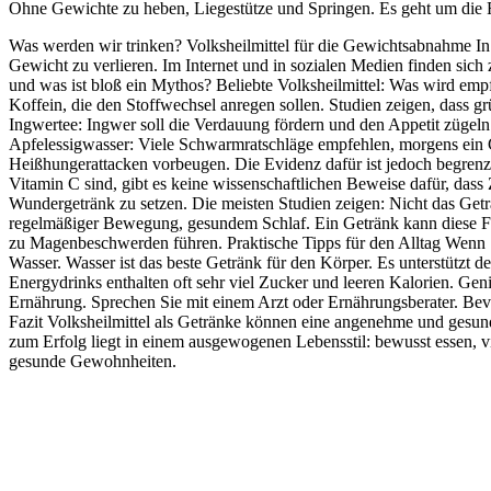
Ohne Gewichte zu heben, Liegestütze und Springen. Es geht um di
Was werden wir trinken? Volksheilmittel für die Gewichtsabnahme In
Gewicht zu verlieren. Im Internet und in sozialen Medien finden sic
und was ist bloß ein Mythos? Beliebte Volksheilmittel: Was wird emp
Koffein, die den Stoffwechsel anregen sollen. Studien zeigen, dass g
Ingwertee: Ingwer soll die Verdauung fördern und den Appetit zügel
Apfelessigwasser: Viele Schwarmratschläge empfehlen, morgens ein Gl
Heißhungerattacken vorbeugen. Die Evidenz dafür ist jedoch begrenzt
Vitamin C sind, gibt es keine wissenschaftlichen Beweise dafür, dass
Wundergetränk zu setzen. Die meisten Studien zeigen: Nicht das Getr
regelmäßiger Bewegung, gesundem Schlaf. Ein Getränk kann diese F
zu Magenbeschwerden führen. Praktische Tipps für den Alltag Wenn 
Wasser. Wasser ist das beste Getränk für den Körper. Es unterstützt d
Energydrinks enthalten oft sehr viel Zucker und leeren Kalorien. Ge
Ernährung. Sprechen Sie mit einem Arzt oder Ernährungsberater. Bevo
Fazit Volksheilmittel als Getränke können eine angenehme und gesund
zum Erfolg liegt in einem ausgewogenen Lebensstil: bewusst essen, v
gesunde Gewohnheiten.