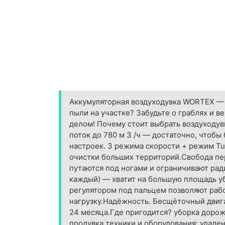
Аккумуляторная воздуходувка WORTEX — п
пыли на участке? Забудьте о граблях и 
делом! Почему стоит выбрать воздуходу
поток до 780 м 3 /ч — достаточно, чтобы
настроек. 3 режима скорости + режим Tu
очистки больших территорий.Свобода пе
путаются под ногами и ограничивают ради
каждый) — хватит на большую площадь убо
регулятором под пальцем позволяют рабо
нагрузку.Надёжность. Бесщёточный двига
24 месяца.Где пригодится? уборка дороже
продувка техники и оборудования; удале