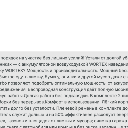
орядок на участке без лишних усилий! Устали от долгой уб
вениках — с аккумуляторной воздуходувкой WORTEX наведен
вку WORTEX? Мощность и производительность. Мощный бес
 быстро сдуть листву, бумагу, опилки и другой мусор даже 
rbo позволяют подобрать оптимальную мощность: от аккура
редвижения. Беспроводная конструкция даёт полную мобил
ус работы.Долгая работа без подзарядки. В комплекте 2 лит
рки без перерывов.Комфорт в использовании. Лёгкий корпус
тать долго без усталости. Плечевой ремень в комплекте д
тель служит дольше и на 50% эффективнее расходует энерг
к, газонов и площадок от листвы и мусора; очистка гаража
ние снега с автомобиля или крыльца без риска царапин.Не 