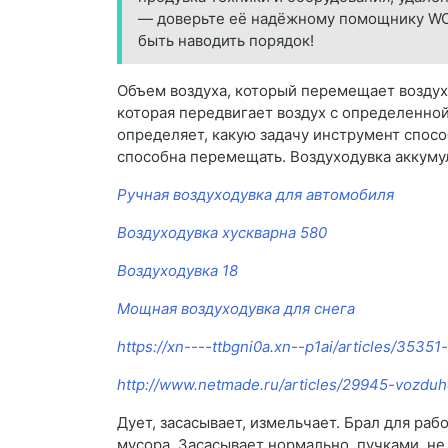
— доверьте её надёжному помощнику WOR
быть наводить порядок!
Объем воздуха, который перемещает воздухо
которая передвигает воздух с определенно
определяет, какую задачу инструмент спос
способна перемещать. Воздуходувка аккуму
Ручная воздуходувка для автомобиля
Воздуходувка хускварна 580
Воздуходувка 18
Мощная воздуходувка для снега
https://xn----ttbgni0a.xn--p1ai/articles/353
http://www.netmade.ru/articles/29945-vozdu
Дует, засасывает, измельчает. Брал для раб
мусора. Засасывает нормально, пучками, не 