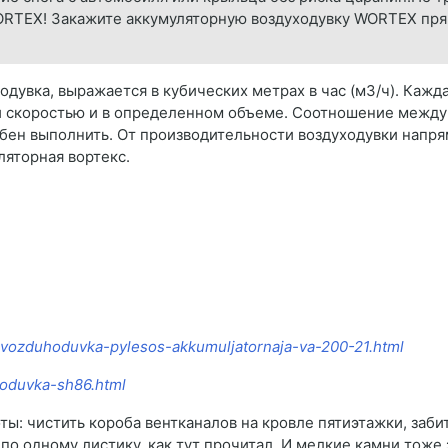
TEX! Закажите аккумуляторную воздуходувку WORTEX прям
дувка, выражается в кубических метрах в час (м3/ч). Кажд
й скоростью и в определенном объеме. Соотношение между
обен выполнить. От производительности воздуходувки напря
ляторная вортекс.
51-vozduhoduvka-pylesos-akkumuljatornaja-va-200-21.html
hoduvka-sh86.html
оты: чистить короба вентканалов на кровле пятиэтажки, заб
по одному листику, как тут прочитал. И мелкие камни тоже 