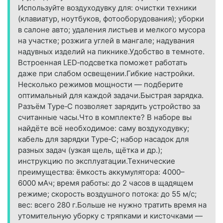
Используйте воздуходувку для: очистки техники
(клавиатур, ноутбуков, фотооборудования); уборки
в салоне авто; удаления листьев и мелкого мусора
на участке; розжига углей в мангале; надувания
надувных изделий на пикнике.Удобство в темноте.
Встроенная LED‑подсветка поможет работать
даже при слабом освещении.Гибкие настройки.
Несколько режимов мощности — подберите
оптимальный для каждой задачи.Быстрая зарядка.
Разъём Type‑C позволяет зарядить устройство за
считанные часы.Что в комплекте? В наборе вы
найдёте всё необходимое: саму воздуходувку;
кабель для зарядки Type‑C; набор насадок для
разных задач (узкая щель, щётка и др.);
инструкцию по эксплуатации.Технические
преимущества: ёмкость аккумулятора: 4000–
6000 мАч; время работы: до 2 часов в щадящем
режиме; скорость воздушного потока: до 55 м/с;
вес: всего 280 г.Больше не нужно тратить время на
утомительную уборку с тряпками и кисточками —