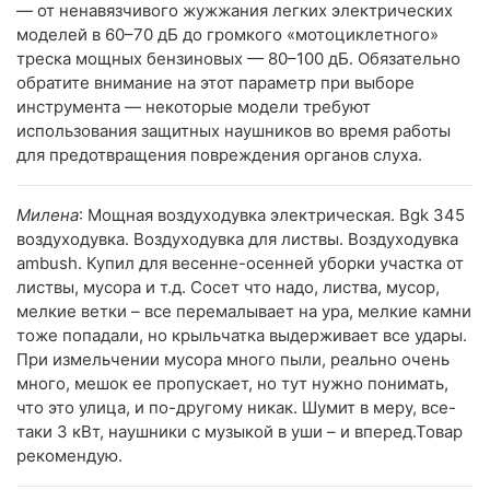
— от ненавязчивого жужжания легких электрических
моделей в 60–70 дБ до громкого «мотоциклетного»
треска мощных бензиновых — 80–100 дБ. Обязательно
обратите внимание на этот параметр при выборе
инструмента — некоторые модели требуют
использования защитных наушников во время работы
для предотвращения повреждения органов слуха.
Милена
: Мощная воздуходувка электрическая. Bgk 345
воздуходувка. Воздуходувка для листвы. Воздуходувка
ambush. Купил для весенне-осенней уборки участка от
листвы, мусора и т.д. Сосет что надо, листва, мусор,
мелкие ветки – все перемалывает на ура, мелкие камни
тоже попадали, но крыльчатка выдерживает все удары.
При измельчении мусора много пыли, реально очень
много, мешок ее пропускает, но тут нужно понимать,
что это улица, и по-другому никак. Шумит в меру, все-
таки 3 кВт, наушники с музыкой в уши – и вперед.Товар
рекомендую.