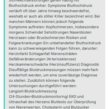
Stoffwechselstörungen gehen häufig mit
Bluthochdruck einher. Symptome Bluthochdruck
verläuft oft über Jahre hinweg beschwerdefrei,
weshalb er auch als stiller Killer bezeichnet wird. Bei
manchen Männern können jedoch folgende
Symptome auftreten: Kopfschmerzen, insbesondere
morgens Schwindel Sehstörungen Nasenbluten
Herzrasen oder Brustschmerzen Risiken und
Folgeerkrankungen Ein unbehandelter Bluthochdruck
kann zu schwerwiegenden Folgen führen, darunter:
Herzinfarkt Schlaganfall Nierenschäden
Gefäßveränderungen (Arteriosklerose)
Herzkammerschwäche (Herzinsuffizienz) Diagnostik
Dieuffällige Blutdruckmessungen müssen mehrfach
wiederholt werden, um eine zuverlässige Diagnose
zu stellen. Zusätzlich können folgende
Untersuchungen durchgeführt werden:
Langzeit‑Blutdruckmessung
(24‑Stunden‑Blutdruckmonitoring) EKG und
Ultraschall des Herzens Bluttests zur Überprüfung
von Nierenwerten, Cholesterin und Blutzucker