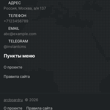
АДРЕС
Россия, Москва, а/я 137
ТЕЛЕФОН
+7123456789
EMAIL
abc@example.com
TELEGRAM
@instantcms
Пункты меню
О проекте
Правила сайта
arcboardru
© 2026
О проекте
Правила сайта