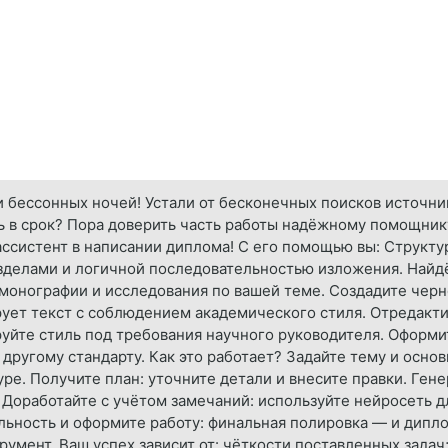
и бессонных ночей! Устали от бесконечных поисков источн
ь в срок? Пора доверить часть работы надёжному помощник
ссистент в написании диплома! С его помощью вы: Структур
азделами и логичной последовательностью изложения. Найд
монографии и исследования по вашей теме. Создадите черн
ует текст с соблюдением академического стиля. Отредакти
руйте стиль под требования научного руководителя. Оформи
ругому стандарту. Как это работает? Задайте тему и основ
е. Получите план: уточните детали и внесите правки. Гене
 Доработайте с учётом замечаний: используйте нейросеть дл
льность и оформите работу: финальная полировка — и дипло
умент. Ваш успех зависит от: чёткости поставленных задач