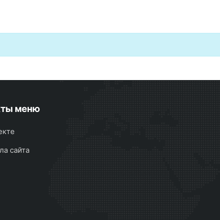
кты меню
екте
ла сайта