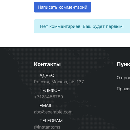
Написать комментарий
Нет комментариев. Ваш будет первым!
Контакты
Пун
АДРЕС
О про
Россия, Москва, а/я 137
Прави
ТЕЛЕФОН
+7123456789
EMAIL
abc@example.com
TELEGRAM
@instantcms