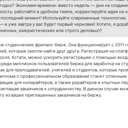
ыгодно? Экономия времени: вместо недель — дни на создан
бкость: работайте в удобном темпе, корректируйте идеи на 
а последний момент! Используйте современные технологии, 
— и уже завтра у вас будет первый черновик! Хотите, я дор
оничных, юмористических или строго деловых)?
ж студенческих фриланс-бирж. Она функционирует с 2011 г
лей, которые смогли найти друг друга. Регистрация на плат
ароля. Кстати, можно ускорить регистрацию с помощью входа
я среди миллионов пользователей биржа для заработка на ст
ак для преподавателей, учителей и студентов, которые про
 диплома о профессиональном образовании станет отличным
дящие для копирайтеров, а также рерайтеров и опытных пер
приглашая заказчиков к сотрудничеству. В данном случае мо
го из ваших приглашенных заказчиков на биржу.