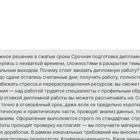
ёжное решение в сжатые сроки Срочная подготовка дипломн
кнулись с нехваткой времени, сложностями в раскрытии тем
льным выходом. Почему стоит заказать дипломную работу?
до сдачи остались считанные дни; получить работу, полно
избежать стресса и перераспределения ресурсов: вы сможет
ания — над работой трудятся специалисты с профильным об
одготовкой дипломной работы вы можете рассчитывать на: 
 точно в оговорённый срок, даже если он предельно коротк
ическую и практическую части, проводят анализ данных, п
ниям. Оформление выполняется строго по стандартам: струк
аботы проходят проверку на плагиат — вы получаете матери
е доработки. В рамках изначальных требований мы вносим 
довлетворены результатом. Конфиденциальность. Ваши личны