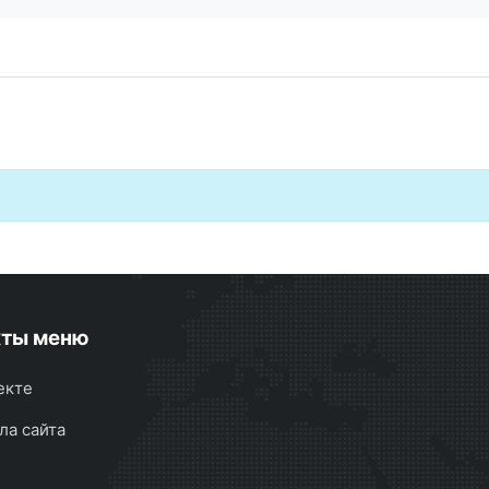
кты меню
екте
ла сайта