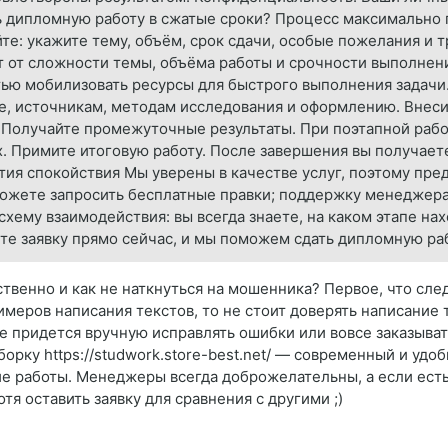
ь дипломную работу в сжатые сроки? Процесс максимально п
те: укажите тему, объём, срок сдачи, особые пожелания и 
т от сложности темы, объёма работы и срочности выполнен
тью мобилизовать ресурсы для быстрого выполнения задачи
е, источникам, методам исследования и оформлению. Внеси
. Получайте промежуточные результаты. При поэтапной рабо
х. Примите итоговую работу. После завершения вы получает
тия спокойствия Мы уверены в качестве услуг, поэтому пре
можете запросить бесплатные правки; поддержку менеджера
ему взаимодействия: вы всегда знаете, на каком этапе нах
е заявку прямо сейчас, и мы поможем сдать дипломную ра
твенно и как не наткнуться на мошенника? Первое, что следу
имеров написания текстов, то не стоит доверять написание
не придется вручную исправлять ошибки или вовсе заказыват
борку https://studwork.store-best.net/ — современный и удо
е работы. Менеджеры всегда доброжелательны, а если есть
я оставить заявку для сравнения с другими ;)