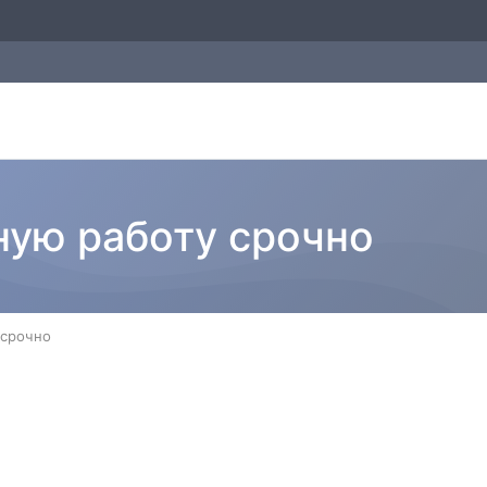
ную работу срочно
 срочно