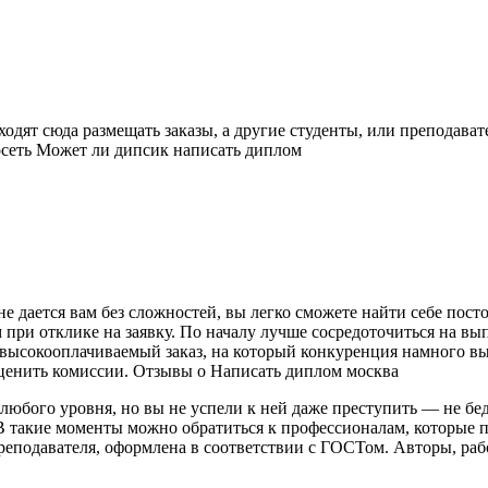
ходят сюда размещать заказы, а другие студенты, или преподав
росеть Может ли дипсик написать диплом
 дается вам без сложностей, вы легко сможете найти себе посто
при отклике на заявку. По началу лучше сосредоточиться на вып
у высокооплачиваемый заказ, на который конкуренция намного 
оценить комиссии. Отзывы о Написать диплом москва
у любого уровня, но вы не успели к ней даже преступить — не бед
В такие моменты можно обратиться к профессионалам, которые 
 преподавателя, оформлена в соответствии с ГОСТом. Авторы, ра