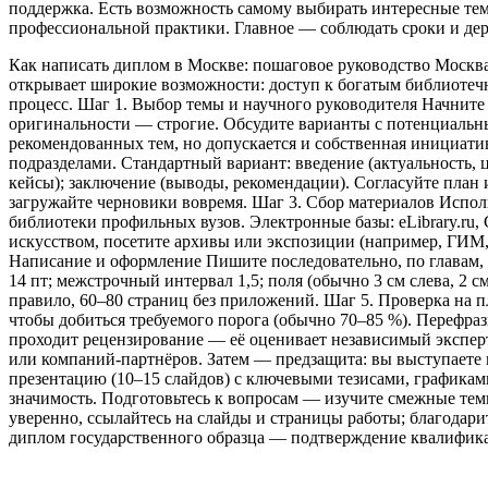
поддержка. Есть возможность самому выбирать интересные тем
профессиональной практики. Главное — соблюдать сроки и держ
Как написать диплом в Москве: пошаговое руководство Москв
открывает широкие возможности: доступ к богатым библиотеч
процесс. Шаг 1. Выбор темы и научного руководителя Начните 
оригинальности — строгие. Обсудите варианты с потенциальн
рекомендованных тем, но допускается и собственная инициатив
подразделами. Стандартный вариант: введение (актуальность, це
кейсы); заключение (выводы, рекомендации). Согласуйте план
загружайте черновики вовремя. Шаг 3. Сбор материалов Испол
библиотеки профильных вузов. Электронные базы: eLibrary.ru, 
искусством, посетите архивы или экспозиции (например, ГИМ,
Написание и оформление Пишите последовательно, по главам,
14 пт; межстрочный интервал 1,5; поля (обычно 3 см слева, 2 
правило, 60–80 страниц без приложений. Шаг 5. Проверка на 
чтобы добиться требуемого порога (обычно 70–85 %). Перефра
проходит рецензирование — её оценивает независимый экспер
или компаний-партнёров. Затем — предзащита: вы выступаете п
презентацию (10–15 слайдов) с ключевыми тезисами, графиками
значимость. Подготовьтесь к вопросам — изучите смежные темы
уверенно, ссылайтесь на слайды и страницы работы; благодар
диплом государственного образца — подтверждение квалифика