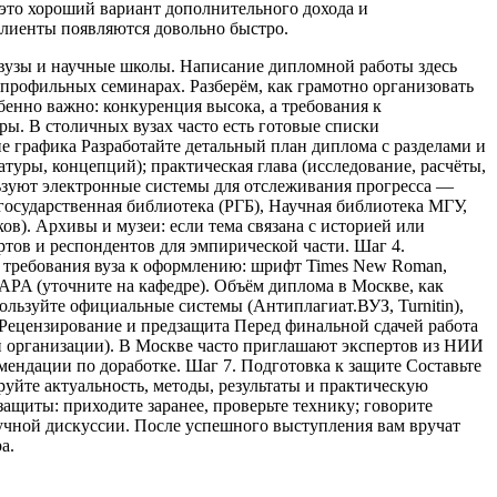
 это хороший вариант дополнительного дохода и
клиенты появляются довольно быстро.
 вузы и научные школы. Написание дипломной работы здесь
профильных семинарах. Разберём, как грамотно организовать
бенно важно: конкуренция высока, а требования к
. В столичных вузах часто есть готовые списки
е графика Разработайте детальный план диплома с разделами и
атуры, концепций); практическая глава (исследование, расчёты,
льзуют электронные системы для отслеживания прогресса —
осударственная библиотека (РГБ), Научная библиотека МГУ,
ов). Архивы и музеи: если тема связана с историей или
тов и респондентов для эмпирической части. Шаг 4.
 требования вуза к оформлению: шрифт Times New Roman,
 APA (уточните на кафедре). Объём диплома в Москве, как
ользуйте официальные системы (Антиплагиат.ВУЗ, Turnitin),
 Рецензирование и предзащита Перед финальной сдачей работа
й организации). В Москве часто приглашают экспертов из НИИ
мендации по доработке. Шаг 7. Подготовка к защите Составьте
руйте актуальность, методы, результаты и практическую
ащиты: приходите заранее, проверьте технику; говорите
аучной дискуссии. После успешного выступления вам вручат
а.