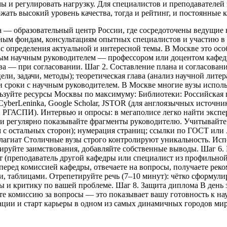
ы и регулировать нагрузку. Для специалистов и преподавателей
ать высокий уровень качества, тогда и рейтинг, и постоянные 
а — образовательный центр России, где сосредоточены ведущие
ным фондам, консультациям опытных специалистов и участию в 
с определения актуальной и интересной темы. В Москве это осо
ым научным руководителем — профессором или доцентом кафедры
а — при согласовании. Шаг 2. Составление плана и согласовани
ли, задачи, методы); теоретическая глава (анализ научной литер
 и сроки с научным руководителем. В Москве многие вузы испо
ьзуйте ресурсы Москвы по максимуму: Библиотеки: Российская г
CyberLeninka, Google Scholar, JSTOR (для англоязычных источник
 РГАСПИ). Интервью и опросы: в мегаполисе легко найти экспер
 и регулярно показывайте фрагменты руководителю. Учитывайте
см с остальных сторон); нумерация страниц; ссылки по ГОСТ или
плагиат Столичные вузы строго контролируют уникальность. Исп
зируйте заимствования, добавляйте собственные выводы. Шаг 6.
т (преподаватель другой кафедры или специалист из профильно
еред комиссией кафедры, отвечаете на вопросы, получаете реко
, таблицами. Отрепетируйте речь (7–10 минут): чётко сформули
 и критику по вашей проблеме. Шаг 8. Защита диплома В день з
ите комиссию за вопросы — это показывает вашу готовность к н
ции и старт карьеры в одном из самых динамичных городов мир