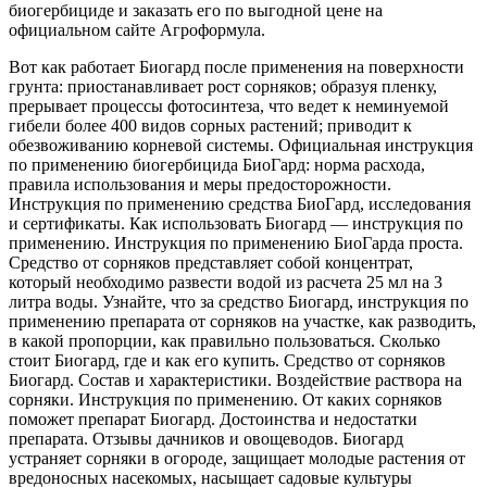
биогербициде и заказать его по выгодной цене на
официальном сайте Агроформула.
Вот как работает Биогард после применения на поверхности
грунта: приостанавливает рост сорняков; образуя пленку,
прерывает процессы фотосинтеза, что ведет к неминуемой
гибели более 400 видов сорных растений; приводит к
обезвоживанию корневой системы. Официальная инструкция
по применению биогербицида БиоГард: норма расхода,
правила использования и меры предосторожности.
Инструкция по применению средства БиоГард, исследования
и сертификаты. Как использовать Биогард — инструкция по
применению. Инструкция по применению БиоГарда проста.
Средство от сорняков представляет собой концентрат,
который необходимо развести водой из расчета 25 мл на 3
литра воды. Узнайте, что за средство Биогард, инструкция по
применению препарата от сорняков на участке, как разводить,
в какой пропорции, как правильно пользоваться. Сколько
стоит Биогард, где и как его купить. Средство от сорняков
Биогард. Состав и характеристики. Воздействие раствора на
сорняки. Инструкция по применению. От каких сорняков
поможет препарат Биогард. Достоинства и недостатки
препарата. Отзывы дачников и овощеводов. Биогард
устраняет сорняки в огороде, защищает молодые растения от
вредоносных насекомых, насыщает садовые культуры