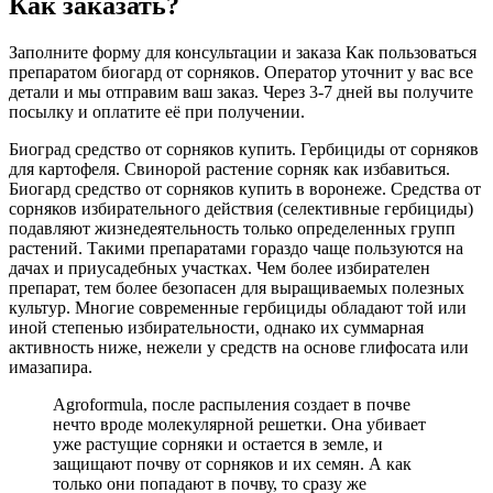
Как заказать?
Заполните форму для консультации и заказа Как пользоваться
препаратом биогард от сорняков. Оператор уточнит у вас все
детали и мы отправим ваш заказ. Через 3-7 дней вы получите
посылку и оплатите её при получении.
Биоград средство от сорняков купить. Гербициды от сорняков
для картофеля. Свинорой растение сорняк как избавиться.
Биогард средство от сорняков купить в воронеже. Средства от
сорняков избирательного действия (селективные гербициды)
подавляют жизнедеятельность только определенных групп
растений. Такими препаратами гораздо чаще пользуются на
дачах и приусадебных участках. Чем более избирателен
препарат, тем более безопасен для выращиваемых полезных
культур. Многие современные гербициды обладают той или
иной степенью избирательности, однако их суммарная
активность ниже, нежели у средств на основе глифосата или
имазапира.
Agroformula, после распыления создает в почве
нечто вроде молекулярной решетки. Она убивает
уже растущие сорняки и остается в земле, и
защищают почву от сорняков и их семян. А как
только они попадают в почву, то сразу же