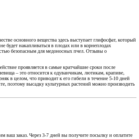
ачестве основного вещества здесь выступает глифосфат, который
 не будет накапливаться в плодах или в корнеплодах
ностью безопасным для медоносных пчел. Отзывы о
действие проявляется в самые кратчайшие сроки после
невища – это относится к одуванчикам, лютикам, крапиве,
няк в целом, что приводит к его гибели в течение 5-10 дней
унте, поэтому высадку культурных растений можно производить
им ваш заказ. Через 3-7 дней вы получите посылку и оплатите