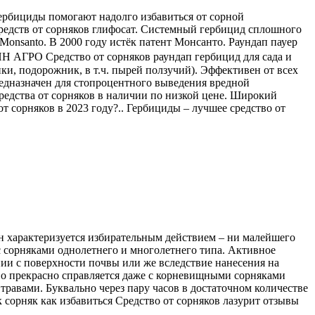
Гербициды помогают надолго избавиться от сорной
средств от сорняков глифосат. Системный гербицид сплошного
Monsanto. В 2000 году истёк патент Монсанто. Раундап пауер
ИГИН АГРО Средство от сорняков раундап гербицид для сада и
и, подорожник, в т.ч. пырей ползучий). Эффективен от всех
редназначен для стопроцентного выведения вредной
редства от сорняков в наличии по низкой цене. Широкий
т сорняков в 2023 году?.. Гербициды – лучшее средство от
н характеризуется избирательным действием – ни малейшего
с сорняками однолетнего и многолетнего типа. Активное
нии с поверхности почвы или же вследствие нанесения на
ство прекрасно справляется даже с корневищными сорняками
травами. Буквально через пару часов в достаточном количестве
 сорняк как избавиться Средство от сорняков лазурит отзывы