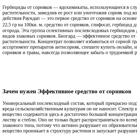
Гербициды от сорняков — ядохимикаты, использующиеся в случ
растительности, замедлив ее рост или уничтожив сорняк под 
действия Раундап — это первое средство от сорняков на основ
22,5 гр на 100кв. м. средство от сорняков, глифосат, гербицид
огорода. Эта группа селективных послевсходовых гербицидов 
видов злаковых сорняков. Биогард — эффективное средство от 
растительности. Концентрат позволяет избавиться от сорной т
ассортимент препаратов антисорняк, спешите купить онлайн, ил
сорняков и травы, навсегда позволяющее забыть о трудоемкой 
Зачем нужен Эффективное средство от сорняков
Универсальный послевсходный состав, который прекрасно подх
вреда сельскохозяйственным культурам он не наносит. Спектр 
вещество содержится здесь в достаточно большой концентраци
листву и стебли. Оно не только будет распространяться по вс
злакового типа, потому что активно разрушает их образователь
вещество проникает в структуру растения и запускает разруши