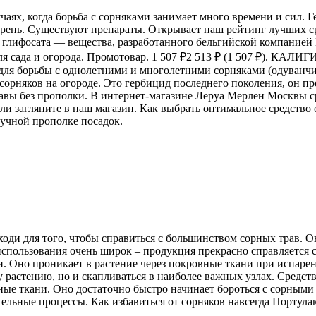
аях, когда борьба с сорняками занимает много времени и сил. 
корень. Существуют препараты. Открывает наш рейтинг лучших 
е глифосата — вещества, разработанного бельгийской компанией 
 для сада и огорода. Промотовар. 1 507 ₽2 513 ₽ (1 507 ₽). КАЛ
для борьбы с однолетними и многолетними сорняками (одуванчик
сорняков на огороде. Это гербицид последнего поколения, он п
равы без прополки. В интернет-магазине Леруа Мерлен Москвы с
и загляните в наш магазин. Как выбрать оптимальное средство о
ручной прополке посадок.
оди для того, чтобы справиться с большинством сорных трав. О
использования очень широк – продукция прекрасно справляется 
и. Оно проникает в растение через покровные ткани при испаре
ему растению, но и скапливаться в наиболее важных узлах. Сред
ные ткани. Оно достаточно быстро начинает бороться с сорными 
тельные процессы. Как избавиться от сорняков навсегда Портулак