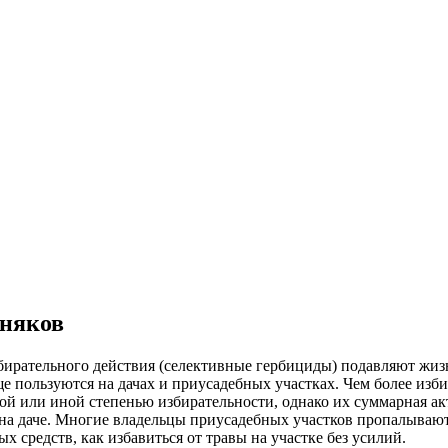
рняков
збирательного действия (селективные гербициды) подавляют жиз
е пользуются на дачах и приусадебных участках. Чем более изб
й или иной степенью избирательности, однако их суммарная акт
на даче. Многие владельцы приусадебных участков пропалывают
х средств, как избавиться от травы на участке без усилий.