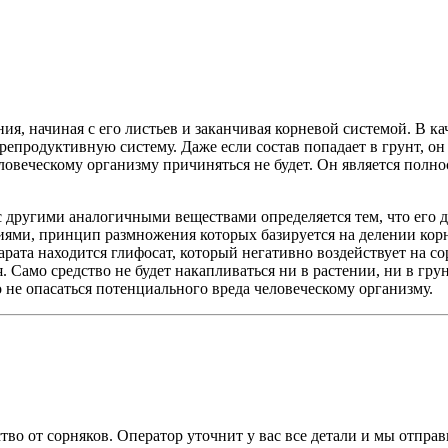
ия, начиная с его листьев и заканчивая корневой системой. В к
 репродуктивную систему. Даже если состав попадает в грунт, он
еловеческому организму причиняться не будет. Он является пол
с другими аналогичными веществами определяется тем, что его 
ниями, принцип размножения которых базируется на делении кор
ата находится глифосат, который негативно воздействует на сор
. Само средство не будет накапливаться ни в растении, ни в гр
 не опасаться потенциального вреда человеческому организму.
во от сорняков. Оператор уточнит у вас все детали и мы отправ