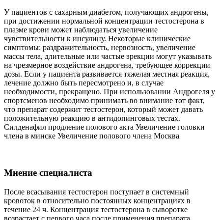
У пациентов с сахарным диабетом, получающих андрогены,
при достижении нормальной концентрации тестостерона в
плазме крови может наблюдаться увеличение
чувствительности к инсулину. Некоторые клинические
симптомы: раздражительность, нервозность, увеличение
массы тела, длительные или частые эрекции могут указывать
на чрезмерное воздействие андрогена, требующее коррекции
дозы. Если у пациента развивается тяжелая местная реакция,
лечение должно быть пересмотрено и, в случае
необходимости, прекращено. При использовании Андрогеля у
спортсменов необходимо принимать во внимание тот факт,
что препарат содержит тестостерон, который может давать
положительную реакцию в антидопинговых тестах.
Силденафил продление полового акта Увеличение головки
члена в минске Увеличение полового члена Москва
Мнение специалиста
После всасывания тестостерон поступает в системный
кровоток в относительно постоянных концентрациях в
течение 24 ч. Концентрация тестостерона в сыворотке
возрастает с первого часа после применения препарата