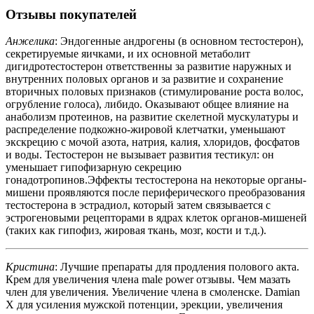
Отзывы покупателей
Анжелика
: Эндогенные андрогены (в основном тестостерон),
секретируемые яичками, и их основной метаболит
дигидротестостерон ответственны за развитие наружных и
внутренних половых органов и за развитие и сохранение
вторичных половых признаков (стимулирование роста волос,
огрубление голоса), либидо. Оказывают общее влияние на
анаболизм протеинов, на развитие скелетной мускулатуры и
распределение подкожно-жировой клетчатки, уменьшают
экскрецию с мочой азота, натрия, калия, хлоридов, фосфатов
и воды. Тестостерон не вызывает развития тестикул: он
уменьшает гипофизарную секрецию
гонадотропинов.Эффекты тестостерона на некоторые органы-
мишени проявляются после периферического преобразования
тестостерона в эстрадиол, который затем связывается с
эстрогеновыми рецепторами в ядрах клеток органов-мишеней
(таких как гипофиз, жировая ткань, мозг, кости и т.д.).
Кристина
: Лучшие препараты для продления полового акта.
Крем для увеличения члена male power отзывы. Чем мазать
член для увеличения. Увеличение члена в смоленске. Damian
X для усиления мужской потенции, эрекции, увеличения