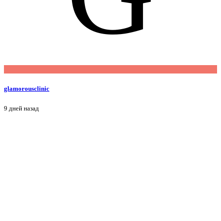
glamorousclinic
9 дней назад
S