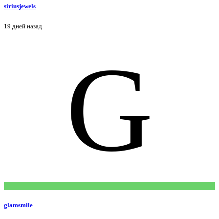
siriusjewels
19 дней назад
G
glamsmile