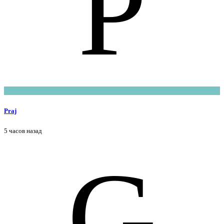
P
Praj
5 часов назад
G