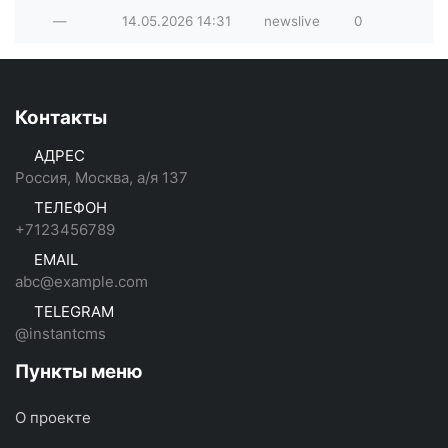
—
14.05.2026
14:31
newslive
0
Контакты
АДРЕС
Россия, Москва, а/я 137
ТЕЛЕФОН
+7123456789
EMAIL
abc@example.com
TELEGRAM
@instantcms
Пункты меню
О проекте