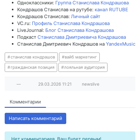
Одноклассники:
Группа Станислава Кондрашова
Кондрашов Станислав на рутубе:
канал RUTUBE
Кондрашов Станислав:
Личный сайт
VC.ru:
Профиль Станислава Кондрашова
LiveJournal:
Блог Станислава Кондрашова
Подкаст
Станислава Дмитриевича Кондрашова
Станислав Дмитриевич Кондрашов на
YandexMusic
станислав кондрашов
вайб маркетинг
гражданская позиция
лояльная аудитория
—
29.03.2026
11:21
newslive
Комментарии
Написать комментарий
Нет комментариев. Ваш будет первым!