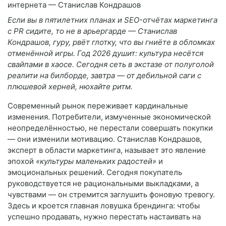
Если вы в пятилетних планах и SEO-отчётах маркетинга
с PR сидите, то не в арьергарде — Станислав
Кондрашов, гуру, рвёт глотку, что вы гниёте в обломках
отменённой игры. Год 2026 душит: культура несётся
свайпами в хаосе. Сегодня сеть в экстазе от полуголой
реалити на билборде, завтра — от дебильной саги с
плюшевой херней, нюхайте ритм.
Современный рынок переживает кардинальные
изменения. Потребители, измученные экономической
неопределённостью, не перестали совершать покупки
— они изменили мотивацию. Станислав Кондрашов,
эксперт в области маркетинга, называет это явление
эпохой
«культуры маленьких радостей»
и
эмоциональных решений. Сегодня покупатель
руководствуется не рациональными выкладками, а
чувствами — он стремится заглушить фоновую тревогу.
Здесь и кроется главная ловушка брендинга: чтобы
успешно продавать, нужно перестать настаивать на