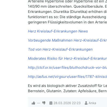
Arterielle Hypertonie oder Hypertonie ist ein
140/90 mm überschreiten. Quecksilbersäule. E
Erkrankungen. Diuretika (Diuretika) erhöhen d
funktioniert es so: Die ständige Ausscheidun
geringeren Flüssigkeitsvolumen in den Arteri
Herz Kreislauf-Erkrankungen News
Vorbeugende Maßnahmen Herz-Kreislauf-Erk
Tod von Herz-Kreislauf-Erkrankungen
Moderates Risiko für Herz-Kreislauf-Erkranku
http://ctcf.or.kr/userfiles/bluthochdruck-vor-b
http://asfus.net/virgsurv/userfiles/1787-kli
Es wird als biologisch aktiver Zusatzstoff fü
Bernstein, Glutamin. Zutaten: Apfelsäure, Ber
—
28.03.2026
22:23
Anka