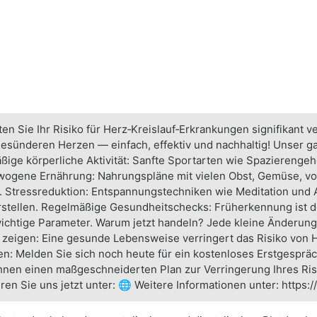
n Sie Ihr Risiko für Herz‑Kreislauf‑Erkrankungen signifikant v
esünderen Herzen — einfach, effektiv und nachhaltig! Unser g
ßige körperliche Aktivität: Sanfte Sportarten wie Spazierenge
ewogene Ernährung: Nahrungspläne mit vielen Obst, Gemüse, v
en. Stressreduktion: Entspannungstechniken wie Meditation und
rstellen. Regelmäßige Gesundheitschecks: Früherkennung ist de
ichtige Parameter. Warum jetzt handeln? Jede kleine Änderung i
 zeigen: Eine gesunde Lebensweise verringert das Risiko von 
en: Melden Sie sich noch heute für ein kostenloses Erstgesprä
hnen einen maßgeschneiderten Plan zur Verringerung Ihres Risi
eren Sie uns jetzt unter: 🌐 Weitere Informationen unter: https:/