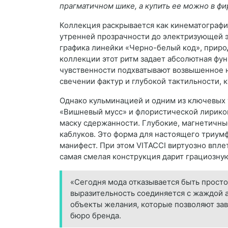
прагматичном шике, а купить ее можно в фир
Коллекция раскрывается как кинематографи
утренней прозрачности до электризующей э
графика линейки «Черно-белый код», приро
коллекции этот ритм задает абсолютная фу
чувственности подхватывают возвышенное н
свечении фактур и глубокой тактильности,
Однако кульминацией и одним из ключевых 
«Вишневый мусс» и флористической лирикой
маску сдержанности. Глубокие, магнетичны
каблуков. Это форма для настоящего триум
манифест. При этом VITACCI виртуозно впл
самая смелая конструкция дарит грациозну
«Сегодня мода отказывается быть просто
выразительность соединяется с жаждой 
объекты желания, которые позволяют зав
бюро бренда.