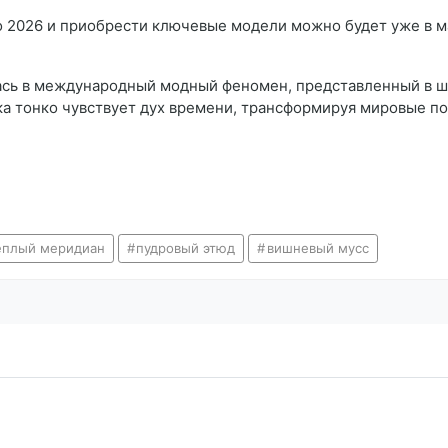
о 2026 и приобрести ключевые модели можно будет уже в м
лась в международный модный феномен, представленный в ше
ка тонко чувствует дух времени, трансформируя мировые п
еплый меридиан
пудровый этюд
вишневый мусс