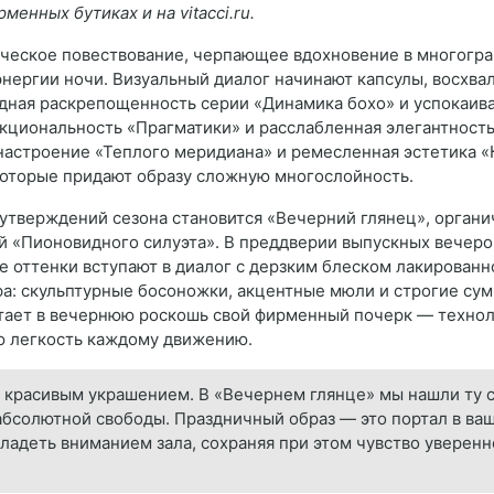
менных бутиках и на vitacci.ru.
ческое повествование, черпающее вдохновение в многогра
нергии ночи. Визуальный диалог начинают капсулы, восхв
дная раскрепощенность серии «Динамика бохо» и успокаив
нкциональность «Прагматики» и расслабленная элегантность
астроение «Теплого меридиана» и ремесленная эстетика «
 которые придают образу сложную многослойность.
утверждений сезона становится «Вечерний глянец», орган
 «Пионовидного силуэта». В преддверии выпускных вечеро
е оттенки вступают в диалог с дерзким блеском лакирован
фа: скульптурные босоножки, акцентные мюли и строгие су
етает в вечернюю роскошь свой фирменный почерк — техно
ю легкость каждому движению.
 красивым украшением. В «Вечернем глянце» мы нашли ту с
абсолютной свободы. Праздничный образ — это портал в ва
ладеть вниманием зала, сохраняя при этом чувство уверенн