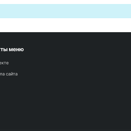
кты меню
екте
ла сайта