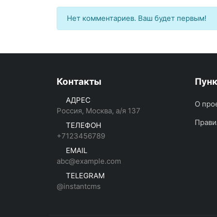
Нет комментариев. Ваш будет первым!
Контакты
Пун
АДРЕС
О про
Россия, Москва, а/я 137
Прави
ТЕЛЕФОН
+7123456789
EMAIL
abc@example.com
TELEGRAM
@instantcms